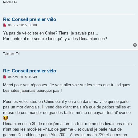
Nicolas Pi
Re: Conseil premier vélo
M
06 nov. 2015, 08:09
e
s
Ya pas de vélociste en Chine? Tiens, je savais pas...
s
Par contre, il me semble bien qu'il y a des Décathlon non?
a
g
e
n
Taishan_Tri
o
n
l
u
Re: Conseil premier vélo
M
06 nov. 2015, 10:49
e
s
Merci pour vos réponses. Je vais aller voir sur les sites que tu indiques.
s
Les sites japonais pourquoi pas !
a
g
e
Pour les velocistes en Chine oui il y en a un dans ma ville qui ne parle
n
o
pas un mot d'anglais. Il vend des giant mais n'a que de petites tailles et
n
refuse de commander de grandes tailles même en payant tout d'avance
l
u
Decathlon oui à 3h de route j'en ai un. Ils font même des livraisons mais
n'ont pas les modèles «haut de gamme», et quand je parle haut de
gamme Decathlon je parle Alur 700... Alors les mach 720 et autres on