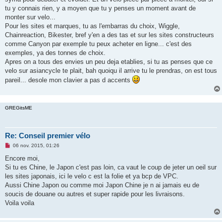
tu y connais rien, y a moyen que tu y penses un moment avant de
monter sur velo...
Pour les sites et marques, tu as l'embarras du choix, Wiggle,
Chainreaction, Bikester, bref y'en a des tas et sur les sites constructeurs
comme Canyon par exemple tu peux acheter en ligne... c'est des
exemples, ya des tonnes de choix.
Apres on a tous des envies un peu deja etablies, si tu as penses que ce
velo sur asiancycle te plait, bah quoiqu il arrive tu le prendras, on est tous
pareil... desole mon clavier a pas d accents
GREGitsME
Re: Conseil premier vélo
M
06 nov. 2015, 01:26
e
s
Encore moi,
s
Si tu es Chine, le Japon c'est pas loin, ca vaut le coup de jeter un oeil sur
a
g
les sites japonais, ici le velo c est la folie et ya bcp de VPC.
e
Aussi Chine Japon ou comme moi Japon Chine je n ai jamais eu de
n
o
soucis de douane ou autres et super rapide pour les livraisons.
n
Voila voila
l
u