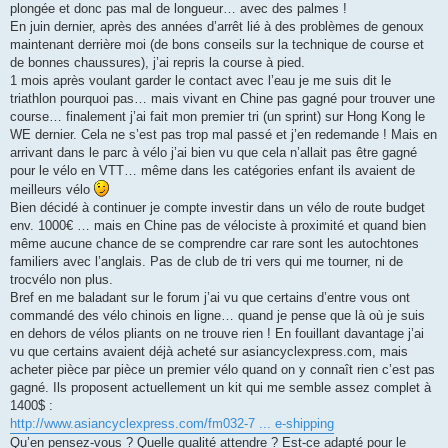
plongée et donc pas mal de longueur… avec des palmes !
n
o
En juin dernier, après des années d’arrêt lié à des problèmes de genoux
n
maintenant derrière moi (de bons conseils sur la technique de course et
l
u
de bonnes chaussures), j’ai repris la course à pied.
1 mois après voulant garder le contact avec l’eau je me suis dit le
triathlon pourquoi pas… mais vivant en Chine pas gagné pour trouver une
course… finalement j’ai fait mon premier tri (un sprint) sur Hong Kong le
WE dernier. Cela ne s’est pas trop mal passé et j’en redemande ! Mais en
arrivant dans le parc à vélo j’ai bien vu que cela n’allait pas être gagné
pour le vélo en VTT… même dans les catégories enfant ils avaient de
meilleurs vélo
Bien décidé à continuer je compte investir dans un vélo de route budget
env. 1000€ … mais en Chine pas de vélociste à proximité et quand bien
même aucune chance de se comprendre car rare sont les autochtones
familiers avec l’anglais. Pas de club de tri vers qui me tourner, ni de
trocvélo non plus.
Bref en me baladant sur le forum j’ai vu que certains d’entre vous ont
commandé des vélo chinois en ligne… quand je pense que là où je suis
en dehors de vélos pliants on ne trouve rien ! En fouillant davantage j’ai
vu que certains avaient déjà acheté sur asiancyclexpress.com, mais
acheter pièce par pièce un premier vélo quand on y connaît rien c’est pas
gagné. Ils proposent actuellement un kit qui me semble assez complet à
1400$ :
http://www.asiancyclexpress.com/fm032-7 ... e-shipping
Qu’en pensez-vous ? Quelle qualité attendre ? Est-ce adapté pour le