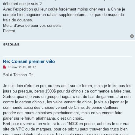
débutant que je suis ?
Avec l’expédition qui leur coûte forcément moins cher vers la Chine je
compte bien négocier un rabais supplémentaire… et pas de risque de
frais de douanes.
Merci d’avance pour vos conseils.
Florent
GREGitsME
Re: Conseil premier vélo
M
06 nov. 2015, 01:17
e
s
Salut Taishan_Tri,
s
a
g
Je suis loin d'etre un pro, ou tres actif sur ce forum, mais je le lis tous les
e
jours ou presque, perso 1500$ pour du chinois ca commence a faire cher.
n
o
Surtout quand je vois un groupe Tiagra, c est du bas de gamme. J ai rien
n
contre le carbon chinois, les velos venant de chine, je vis au japon et je
l
u
commande aussi des choses venant de Chine. Je pense d'ailleurs
prendre des roues chinoises prochainement, mais ca va encore faire
parler sur le forum ahahhaaha, c est un choix...
Bref pour revenir a ton velo, si tu as 1500$ en poche, achetes le sur vrai
site de VPC ou de marques, pour ce prix tu peux trouver des trucs bien
syma pour debuter et evoluer. Et un velo piece par piece a monter, oui si