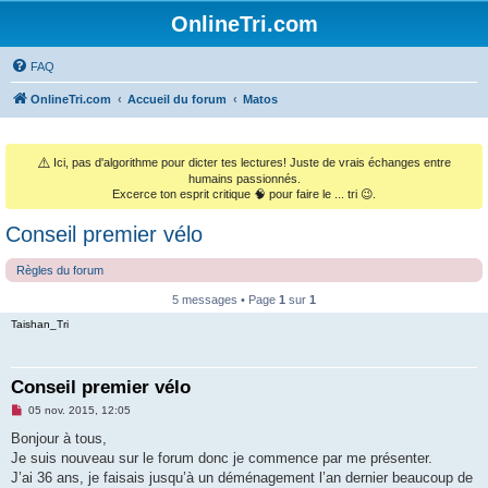
OnlineTri.com
FAQ
OnlineTri.com
Accueil du forum
Matos
⚠️
Ici, pas d'algorithme pour dicter tes lectures! Juste de vrais échanges entre
humains passionnés.
Excerce ton esprit critique 🧠 pour faire le ... tri 😉.
Conseil premier vélo
Règles du forum
5 messages • Page
1
sur
1
Taishan_Tri
Conseil premier vélo
M
05 nov. 2015, 12:05
e
s
Bonjour à tous,
s
Je suis nouveau sur le forum donc je commence par me présenter.
a
g
J’ai 36 ans, je faisais jusqu’à un déménagement l’an dernier beaucoup de
e