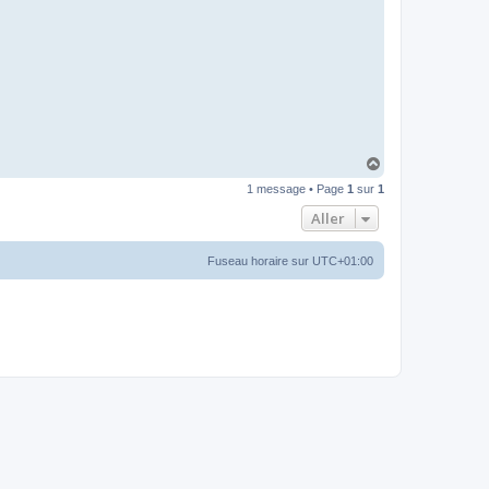
H
a
1 message • Page
1
sur
1
u
t
Aller
Fuseau horaire sur
UTC+01:00