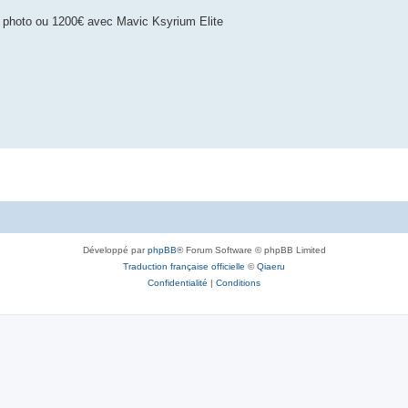
 photo ou 1200€ avec Mavic Ksyrium Elite
Développé par
phpBB
® Forum Software © phpBB Limited
Traduction française officielle
©
Qiaeru
Confidentialité
|
Conditions