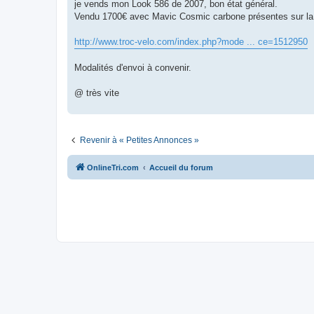
g
je vends mon Look 586 de 2007, bon état général.
e
Vendu 1700€ avec Mavic Cosmic carbone présentes sur la
n
o
n
http://www.troc-velo.com/index.php?mode ... ce=1512950
l
u
Modalités d'envoi à convenir.
@ très vite
Revenir à « Petites Annonces »
OnlineTri.com
Accueil du forum