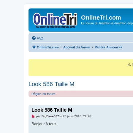
OnlineTri.com
Le forum du triathlon & duathlon dep
FAQ
OnlineTri.com
Accueil du forum
Petites Annonces
⚠️
I
Look 586 Taille M
Règles du forum
Look 586 Taille M
M
par
BigDave007
»
25 janv. 2016, 22:26
e
s
Bonjour à tous,
s
a