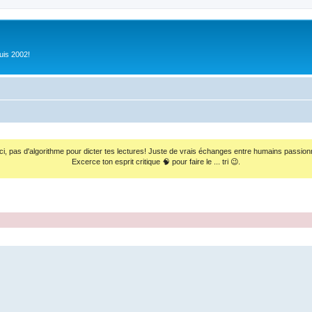
uis 2002!
ci, pas d'algorithme pour dicter tes lectures! Juste de vrais échanges entre humains passion
Excerce ton esprit critique 🧠 pour faire le ... tri 😉.