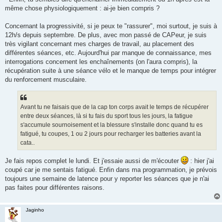
même chose physiologiquement : ai-je bien compris ?
Concernant la progressivité, si je peux te "rassurer", moi surtout, je suis à
12h/s depuis septembre. De plus, avec mon passé de CAPeur, je suis
très vigilant concernant mes charges de travail, au placement des
différentes séances, etc. Aujourd'hui par manque de connaissance, mes
interrogations concernent les enchaînements (on l'aura compris), la
récupération suite à une séance vélo et le manque de temps pour intégrer
du renforcement musculaire.
Avant tu ne faisais que de la cap ton corps avait le temps de récupérer
entre deux séances, là si tu fais du sport tous les jours, la fatigue
s'accumule sournoisement et la blessure s'installe donc quand tu es
fatigué, tu coupes, 1 ou 2 jours pour recharger les batteries avant la
cata..
Je fais repos complet le lundi. Et j'essaie aussi de m'écouter
: hier j'ai
coupé car je me sentais fatigué. Enfin dans ma programmation, je prévois
toujours une semaine de latence pour y reporter les séances que je n'ai
pas faites pour différentes raisons.
Jaginho