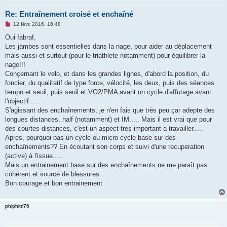
Re: Entraînement croisé et enchaîné
M
12 févr. 2016, 16:48
e
s
Oui fabraf,
s
Les jambes sont essentielles dans la nage, pour aider au déplacement
a
g
mais aussi et surtout (pour le triathlete notamment) pour équilibrer la
e
nage!!!
n
o
Conçernant le velo, et dans les grandes lignes, d'abord la position, du
n
foncier, du qualitatif de type force, vélocité, les deux, puis des séances
l
u
tempo et seuil, puis seuil et VO2/PMA avant un cycle d'affutage avant
l'objectif.....
S'agissant des enchaînements, je n'en fais que très peu çar adepte des
longues distances, half (notamment) et IM..... Mais il est vrai que pour
des courtes distances, c'est un aspect tres important a travailler.....
Apres, pourquoi pas un cycle ou micro cycle base sur des
enchaînements?? En écoutant son corps et suivi d'une recuperation
(active) à l'issue.....
Mais un entrainement base sur des enchaînements ne me paraît pas
cohérent et source de blessures.....
Bon courage et bon entrainement
phiphitri76