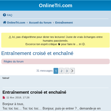
OnlineTri.com
FAQ
OnlineTri.com
Accueil du forum
Entraînement
⚠️
Ici, pas d'algorithme pour dicter tes lectures! Juste de vrais échanges entre
humains passionnés.
Excerce ton esprit critique 🧠 pour faire le ... tri 😉.
Entraînement croisé et enchaîné
Règles du forum
1
2
3
Suivant
31 messages
fabraf
Entraînement croisé et enchaîné
M
11 févr. 2016, 17:26
e
s
Bonjour à tous,
s
Toc toc toc... Toc toc toc... Bonjour, puis-je entrer ? , demande-je en
a