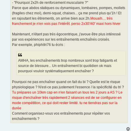
- "Pourquoi 2x2h de renforcement musculaire ?"
Parce que abdos statiques ou dynamiques, lombaires, pompes, mollets
(fragiles chez moi), demi-squat, chaises... ça me prend plus qu'1h ! Et
en rajoutant les étirements, on arrive bien aux 2h.
Mouaih.... très
franchement je n'en vois pas l'intérêt. perso 2x30'/40' maxi hors hiver
Maintenant, n'étant pas très égocentrique, j'avoue être plus intéressé
par vos expériences sur les entraînements enchaînés croisés.
Par exemple, phiphitri76 tu écris :
AMHA, les enchaînements trop nombreux sont trop fatigants et
source de blessure... Un entraînement bi quotidien ok mais
pourquoi vouloir systématiquement enchaîner ?
Pourquoi ne pas enchaîner quand on fait du bi ? Quelle est le risque
physiologique ? N'est-ce pas justement l'essence / la spécificité du tri ?
Tu prépares un 10km cap en n'en faisant un tous les 2 jours a AS ? Le
risque d'enchaîner très rapidement 2 séances est de se configurer en
mode compétition, ce qui doit rester limité. tu ne tiendras pas sur la
durée
Comment organisez-vous vos entraînements pour répéter vos
enchaînements ?