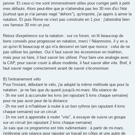
janvier. Et ceux-ci me sont immensément utiles pour corriger petit à petit
mes défauts. Alors peut-être que je n'atteindrai pas les 30 min d'ici l'été
(surtout que je n'ai jamais nagé "dehors"), qu'importe, j'ai appris à aimer la
natation. Et puis Rome ne s'est pas construite en 1 jour : j'atteindrai bien
ces fameux 30 min un jour.
Retour d'expérience sur la natation : sur ce forum, on lit beaucoup de
bons conseils pour progresser en natation, merci ! Néanmoins, il y en a
un qu'on lit beaucoup et qui m'a desservi en tant que novice : celui de ne
pas utiliser les jambes. Oui il faut savoir les économiser en triathlon,
mais pour se faire, il faut savoir les utiliser. Pour faire une analogie avec
la CAP, pour savoir courir à allure modérée, il faut savoir aller vite. Bref, il
faut savoir nager correctement avant de savoir s'économiser.
B) l'entrainement vélo
Pour l'instant, débutant le vélo, j'ai adopté la même méthode que pour la
natation : je ne fais que du quanti jusqu'à mi-mars. Ma séance de
- 3h me sert à accumuler les kms (en rajoutant 5 kms chaque semaine)
pour ne pas avoir peur de la distance
- 2h me sert à m'habituer à rouler à un bon rythme (en rajoutant 4 kms
chaque semaine) sur un circuit
- 1h me sert à apprendre à rouler "vite", à essayer de suivre un groupe
sur un circuit (en rajoutant 2 kms chaque semaine)
Je sais que ce programme est très rudimentaire : à partir de mi-mars,
j'enlèverai une séance pour rajouter un travail en côtes et une autre de