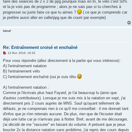
o
faire des séances de 2 x 2 de ppg pourquoi mais en tri, le vélo c'est 50%
n
et la je vois pas de programme ; alors je ne sais pas si tu cherches à
l
u
progresser ou juste faire ce que tu aimes ?
( ce que je comprends car
je prefère aussi aller en salle/ppg que de courir par exemple)
fabraf
Re: Entraînement croisé et enchaîné
M
12 févr. 2016, 16:32
e
s
Pour vous répondre (allez directement à la partie qui vous intéresse) :
s
A) l'entraînement natation
a
g
B) l'entrainement vélo
e
C) l'entraînement enchaîné (oui je suis têtu
n
o
n
A) l'entraînement natation :
l
u
Comme je l'écrivais plus haut Fayard, je t'ai beaucoup lu (ainsi que
d'autres contributeurs). Lorsque je me suis mis à la natation en sept, j'ai
directement pris 2 cours auprès de MNS. Sauf qu'ayant tellement de
défauts, je ne comprenais rien à ce qu'il me conseillait : il me donnait tant
d'infos que je n'en retenais aucune. De plus, rien que de l'écouter était
déjà une lutte car je n'arrivais pas à flotter. Bref, avant de me décourager,
j'ai décidé de me "rassurer" en faisant du volume. A présent que je peux
boucler 2x la distance natation sans problème, j'ai repris des cours depuis