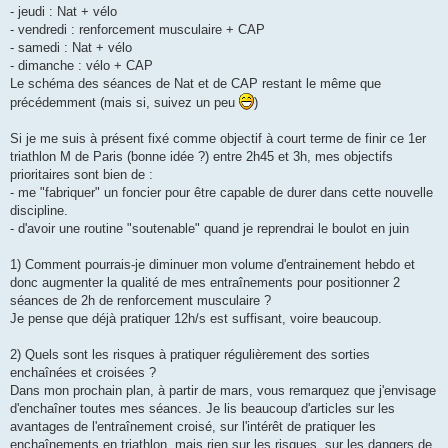
- jeudi : Nat + vélo
- vendredi : renforcement musculaire + CAP
- samedi : Nat + vélo
- dimanche : vélo + CAP
Le schéma des séances de Nat et de CAP restant le même que
précédemment (mais si, suivez un peu
)
Si je me suis à présent fixé comme objectif à court terme de finir ce 1er
triathlon M de Paris (bonne idée ?) entre 2h45 et 3h, mes objectifs
prioritaires sont bien de :
- me "fabriquer" un foncier pour être capable de durer dans cette nouvelle
discipline.
- d'avoir une routine "soutenable" quand je reprendrai le boulot en juin
1) Comment pourrais-je diminuer mon volume d'entrainement hebdo et
donc augmenter la qualité de mes entraînements pour positionner 2
séances de 2h de renforcement musculaire ?
Je pense que déjà pratiquer 12h/s est suffisant, voire beaucoup.
2) Quels sont les risques à pratiquer régulièrement des sorties
enchaînées et croisées ?
Dans mon prochain plan, à partir de mars, vous remarquez que j'envisage
d'enchaîner toutes mes séances. Je lis beaucoup d'articles sur les
avantages de l'entraînement croisé, sur l'intérêt de pratiquer les
enchaînements en triathlon, mais rien sur les risques, sur les dangers de