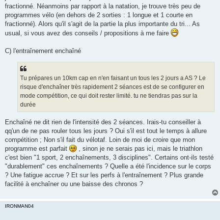
fractionné. Néanmoins par rapport à la natation, je trouve très peu de
programmes vélo (en dehors de 2 sorties : 1 longue et 1 courte en
fractionné). Alors qu'il s'agit de la partie la plus importante du tri... As
usual, si vous avez des conseils / propositions à me faire
C) l'entraînement enchaîné
Tu prépares un 10km cap en n'en faisant un tous les 2 jours a AS ? Le
risque d'enchaîner très rapidement 2 séances est de se configurer en
mode compétition, ce qui doit rester limité. tu ne tiendras pas sur la
durée
Enchaîné ne dit rien de l'intensité des 2 séances. Irais-tu conseiller à
qq'un de ne pas rouler tous les jours ? Oui s'il est tout le temps à allure
compétition ; Non s'il fait du vélotaf. Loin de moi de croire que mon
programme est parfait
, sinon je ne serais pas ici, mais le triathlon
c'est bien "1 sport, 2 enchaînements, 3 disciplines". Certains ont-ils testé
"durablement" ces enchaînements ? Quelle a été l'incidence sur le corps
? Une fatigue accrue ? Et sur les perfs à l'entraînement ? Plus grande
facilité à enchaîner ou une baisse des chronos ?
IRONMAN04