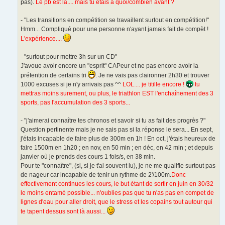
pas).
Le pb est là.... mais tu étais à quoi/combien avant ?
- "Les transitions en compétition se travaillent surtout en compétition!"
Hmm... Compliqué pour une personne n'ayant jamais fait de compèt !
L'expérience....
- "surtout pour mettre 3h sur un CD"
J'avoue avoir encore un "esprit" CAPeur et ne pas encore avoir la
prétention de certains tri
. Je ne vais pas claironner 2h30 et trouver
1000 excuses si je n'y arrivais pas ^^
LOL.... je titille encore !
tu
mettras moins surement, ou plus, le triathlon EST l'enchaînement des 3
sports, pas l'accumulation des 3 sports...
- "j'aimerai connaître tes chronos et savoir si tu as fait des progrès ?"
Question pertinente mais je ne sais pas si la réponse le sera... En sept,
j'étais incapable de faire plus de 300m en 1h ! En oct, j'étais heureux de
faire 1500m en 1h20 ; en nov, en 50 min ; en déc, en 42 min ; et depuis
janvier où je prends des cours 1 fois/s, en 38 min.
Pour te "connaître", (si, si je t'ai souvent lu), je ne me qualifie surtout pas
de nageur car incapable de tenir un rythme de 2'/100m.
Donc
effectivement continues les cours, le but étant de sortir en juin en 30/32
le moins entamé possible... n'oublies pas que tu n'as pas en compet de
lignes d'eau pour aller droit, que le stress et les copains tout autour qui
te tapent dessus sont là aussi...