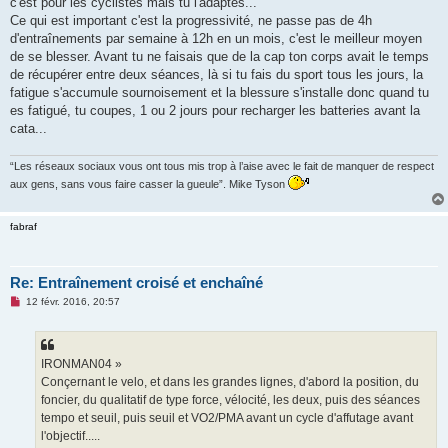
c'est pour les cyclistes mais tu l'adaptes...
Ce qui est important c'est la progressivité, ne passe pas de 4h
d'entraînements par semaine à 12h en un mois, c'est le meilleur moyen
de se blesser. Avant tu ne faisais que de la cap ton corps avait le temps
de récupérer entre deux séances, là si tu fais du sport tous les jours, la
fatigue s'accumule sournoisement et la blessure s'installe donc quand tu
es fatigué, tu coupes, 1 ou 2 jours pour recharger les batteries avant la
cata...
“Les réseaux sociaux vous ont tous mis trop à l’aise avec le fait de manquer de respect
aux gens, sans vous faire casser la gueule”. Mike Tyson
fabraf
Re: Entraînement croisé et enchaîné
M
12 févr. 2016, 20:57
e
s
s
a
g
IRONMAN04 »
e
Conçernant le velo, et dans les grandes lignes, d'abord la position, du
n
o
foncier, du qualitatif de type force, vélocité, les deux, puis des séances
n
tempo et seuil, puis seuil et VO2/PMA avant un cycle d'affutage avant
l
u
l'objectif.....