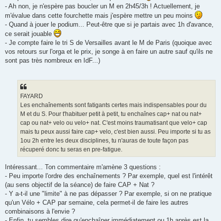
- Ah non, je n'espère pas boucler un M en 2h45/3h ! Actuellement, je
m'évalue dans cette fourchette mais j'espère mettre un peu moins
- Quand à jouer le podium... Peut-être que si je partais avec 1h d'avance,
ce serait jouable
- Je compte faire le tri S de Versailles avant le M de Paris (quoique avec
vos retours sur l'orga et le prix, je songe à en faire un autre sauf qu'ils ne
sont pas très nombreux en IdF...)
FAYARD
Les enchaînements sont fatigants certes mais indispensables pour du
M et du S. Pour t'habituer petit à petit, tu enchaînes cap+ nat ou nat+
cap ou nat+ velo ou velo+ nat. C'est moins traumatisant que velo+ cap
mais tu peux aussi faire cap+ velo, c'est bien aussi. Peu importe si tu as
1ou 2h entre les deux disciplines, tu n'auras de toute façon pas
récuperé donc tu seras en pre-fatigue.
Intéressant... Ton commentaire m'amène 3 questions :
- Peu importe l'ordre des enchaînements ? Par exemple, quel est l'intérêt
(au sens objectif de la séance) de faire CAP + Nat ?
- Y a-t-il une "limite" à ne pas dépasser ? Par exemple, si on ne pratique
qu'un Vélo + CAP par semaine, cela permet-il de faire les autres
combinaisons à l'envie ?
- Enfin, tu sembles dire qu'enchaîner immédiatement ou 1h après est la