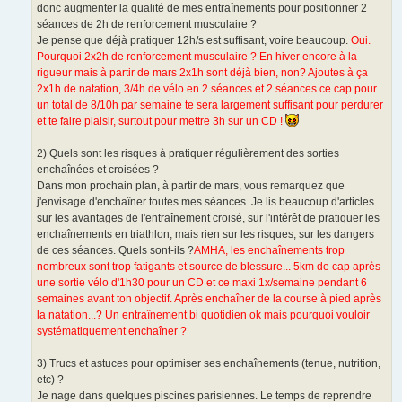
donc augmenter la qualité de mes entraînements pour positionner 2
séances de 2h de renforcement musculaire ?
Je pense que déjà pratiquer 12h/s est suffisant, voire beaucoup.
Oui.
Pourquoi 2x2h de renforcement musculaire ? En hiver encore à la
rigueur mais à partir de mars 2x1h sont déjà bien, non? Ajoutes à ça
2x1h de natation, 3/4h de vélo en 2 séances et 2 séances ce cap pour
un total de 8/10h par semaine te sera largement suffisant pour perdurer
et te faire plaisir, surtout pour mettre 3h sur un CD !
2) Quels sont les risques à pratiquer régulièrement des sorties
enchaînées et croisées ?
Dans mon prochain plan, à partir de mars, vous remarquez que
j'envisage d'enchaîner toutes mes séances. Je lis beaucoup d'articles
sur les avantages de l'entraînement croisé, sur l'intérêt de pratiquer les
enchaînements en triathlon, mais rien sur les risques, sur les dangers
de ces séances. Quels sont-ils ?
AMHA, les enchaînements trop
nombreux sont trop fatigants et source de blessure... 5km de cap après
une sortie vélo d'1h30 pour un CD et ce maxi 1x/semaine pendant 6
semaines avant ton objectif. Après enchaîner de la course à pied après
la natation...? Un entraînement bi quotidien ok mais pourquoi vouloir
systématiquement enchaîner ?
3) Trucs et astuces pour optimiser ses enchaînements (tenue, nutrition,
etc) ?
Je nage dans quelques piscines parisiennes. Le temps de reprendre