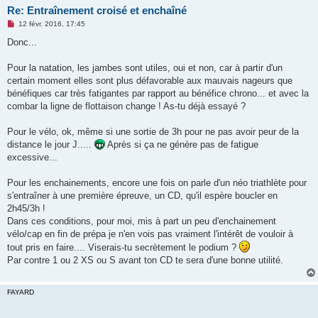
Re: Entraînement croisé et enchaîné
M
12 févr. 2016, 17:45
e
s
Donc...
s
a
g
Pour la natation, les jambes sont utiles, oui et non, car à partir d'un
e
certain moment elles sont plus défavorable aux mauvais nageurs que
n
o
bénéfiques car très fatigantes par rapport au bénéfice chrono... et avec la
n
combar la ligne de flottaison change ! As-tu déjà essayé ?
l
u
Pour le vélo, ok, même si une sortie de 3h pour ne pas avoir peur de la
distance le jour J.....
Après si ça ne génère pas de fatigue
excessive...
Pour les enchainements, encore une fois on parle d'un néo triathlète pour
s'entraîner à une première épreuve, un CD, qu'il espère boucler en
2h45/3h !
Dans ces conditions, pour moi, mis à part un peu d'enchainement
vélo/cap en fin de prépa je n'en vois pas vraiment l'intérêt de vouloir à
tout pris en faire.... Viserais-tu secrètement le podium ?
Par contre 1 ou 2 XS ou S avant ton CD te sera d'une bonne utilité.
FAYARD