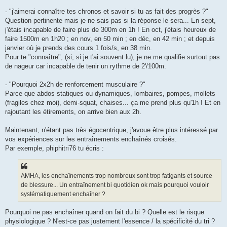
- "j'aimerai connaître tes chronos et savoir si tu as fait des progrès ?"
Question pertinente mais je ne sais pas si la réponse le sera... En sept,
j'étais incapable de faire plus de 300m en 1h ! En oct, j'étais heureux de
faire 1500m en 1h20 ; en nov, en 50 min ; en déc, en 42 min ; et depuis
janvier où je prends des cours 1 fois/s, en 38 min.
Pour te "connaître", (si, si je t'ai souvent lu), je ne me qualifie surtout pas
de nageur car incapable de tenir un rythme de 2'/100m.
- "Pourquoi 2x2h de renforcement musculaire ?"
Parce que abdos statiques ou dynamiques, lombaires, pompes, mollets
(fragiles chez moi), demi-squat, chaises... ça me prend plus qu'1h ! Et en
rajoutant les étirements, on arrive bien aux 2h.
Maintenant, n'étant pas très égocentrique, j'avoue être plus intéressé par
vos expériences sur les entraînements enchaînés croisés.
Par exemple, phiphitri76 tu écris :
AMHA, les enchaînements trop nombreux sont trop fatigants et source
de blessure... Un entraînement bi quotidien ok mais pourquoi vouloir
systématiquement enchaîner ?
Pourquoi ne pas enchaîner quand on fait du bi ? Quelle est le risque
physiologique ? N'est-ce pas justement l'essence / la spécificité du tri ?