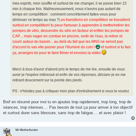
mes esprits, mon souffle et surtout de me changer, il se passe bien 15
min à chaque fois. Malheureusement, nous n'avons pas autant de
temps en compétition : comment concrètement faites-vous pour
diminuer ce temps au max ?
Les transitions en compétition se travaillent
surtout en compétition! tu peux t'amuser à apprendre à mettre/retirer tes
pompes de vélo, descendre du vélo en facteur et enfiler tes pompes de
CAP.... mais nager en combar en piscine, sortir de l'eau, la retirer et
courir autour du bassin... au delà du fait que les MNS ne seront pas
d'accord tu vas vite passer pour l'illuminé du coin !
et surtout si tu fais
ça, arranges-toi pour te faire filmer et envoies la vidéo
Merci à tous d'avoir d'abord pris le temps de me lire, ensuite de vous
avoir je l'espère intéressé et enfin de vos réponses, déclare-je en me
retirant doucement sur la pointe des pieds.
PS : n'hésitez pas à critiquer mon plan d'entraînement si vous le voulez
Bref en résumé pour moi tu en ajoutes trop rapidement, trop long, trop de
séances, trop intenses.... Pas besoin de tout ça pour arriver à ton objectif
et surtout durer sans blessure, sans trop de fatigue.... et avec plaisir !
Mr Motherfucker