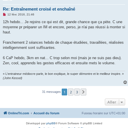
Re: Entraînement croisé et enchaîné
M
12 févr. 2016, 21:46
e
s
12h hebdo... Je rejoins ce qui est dit, grande chance que ça pète. C une
s
moyenne pr préparer un IM et encore, perso, je n'ai pas réussi à monter si
a
g
haut.
e
n
o
Franchement 2 séances hebdo de chaque étudiées, travaillées, réalisées
n
intelligemment sont suffisantes.
l
u
6 CaP hebdo, 3km en nat... C trop selon moi (mais je ne suis pas dieu).
Zen, cool, apprends les gestes efficaces et ensuite mets le volume.
« L'entraineur médiocre parle, le bon explique, le super démontre et le meilleur inspire. »
(John Kessel)
1
2
3
Suivant
31 messages
Aller
OnlineTri.com
Accueil du forum
Fuseau horaire sur
UTC+01:00
Développé par
phpBB
® Forum Software © phpBB Limited