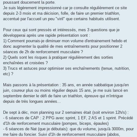
g
poussant doucement la porte.
e
Je suis légèrement impressionné car je consulte régulièrement ce site
n
o
depuis 2-3 mois et ma décision, folle, de faire un premier triathlon,
n
accentué par l'accueil un peu "viril" que certains habitués utilisent.
l
u
Pour ceux qui sont pressés et intéressés, mes 3 questions que je
développerai après une rapide présentation sont :
1) Comment pourrais-je diminuer mon volume d'entrainement hebdo et
donc augmenter la qualité de mes entraînements pour positionner 2
séances de 2h de renforcement musculaire ?
2) Quels sont les risques à pratiquer régulièrement des sorties
enchaînées et croisées ?
3) Trucs et astuces pour optimiser ses enchaînements (tenue, nutrition,
etc) ?
Mais passons à la présentation : 35 ans, en année sabbatique jusqu'en
juin, coureur plus ou moins régulier depuis 15 ans, je me suis lancé en
septembre dernier le défi de faire un triathlon, épreuve qui m'intrigue
depuis de très longues années...
De sept à déc, mon planning sur 2 semaines était (soit environ 12h/s) :
- 6 séances de CAP : 2 PPG avec sprint, 1 EF, 2 AS et 1 sprint. Précédé
d'1h de renforcement musculaire (pompes, biceps, épaules)
- 6 séances de Nat (que je débutais): que du volume, jusqu'à 3000m, pour
me faire du foncier. Suivi d'1h de renforcement musculaire (abdos,