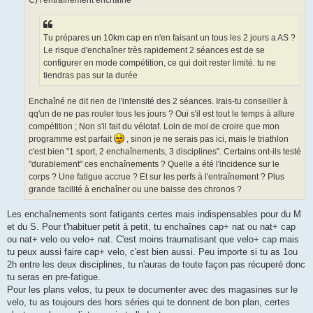
Tu prépares un 10km cap en n'en faisant un tous les 2 jours a AS ?
Le risque d'enchaîner très rapidement 2 séances est de se
configurer en mode compétition, ce qui doit rester limité. tu ne
tiendras pas sur la durée
Enchaîné ne dit rien de l'intensité des 2 séances. Irais-tu conseiller à
qq'un de ne pas rouler tous les jours ? Oui s'il est tout le temps à allure
compétition ; Non s'il fait du vélotaf. Loin de moi de croire que mon
programme est parfait
, sinon je ne serais pas ici, mais le triathlon
c'est bien "1 sport, 2 enchaînements, 3 disciplines". Certains ont-ils testé
"durablement" ces enchaînements ? Quelle a été l'incidence sur le
corps ? Une fatigue accrue ? Et sur les perfs à l'entraînement ? Plus
grande facilité à enchaîner ou une baisse des chronos ?
Les enchaînements sont fatigants certes mais indispensables pour du M
et du S. Pour t'habituer petit à petit, tu enchaînes cap+ nat ou nat+ cap
ou nat+ velo ou velo+ nat. C'est moins traumatisant que velo+ cap mais
tu peux aussi faire cap+ velo, c'est bien aussi. Peu importe si tu as 1ou
2h entre les deux disciplines, tu n'auras de toute façon pas récuperé donc
tu seras en pre-fatigue.
Pour les plans velos, tu peux te documenter avec des magasines sur le
velo, tu as toujours des hors séries qui te donnent de bon plan, certes