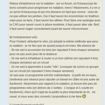
Retour d'expérience sur la natation : sur ce forum, on lit beaucoup de
bons conseils pour progresser en natation, merci ! Néanmoins, il y en a
un qu'on lit beaucoup et qui m'a desservi en tant que novice : celui de
ne pas utiliser les jambes. Oui il faut savoir les économiser en triathlon,
mais pour se faire, il faut savoir les utiliser. Pour faire une analogie avec
la CAP, pour savoir courir à allure modérée, il faut savoir aller vite. Bref,
il faut savoir nager correctement avant de savoir s'économiser.
B) l'entrainement vélo
Pour l'instant, débutant le vélo, j'ai adopté la même méthode que pour
la natation : je ne fais que du quanti jusqu'à mi-mars. Ma séance de
- 3h me sert à accumuler les kms (en rajoutant 5 kms chaque semaine)
pour ne pas avoir peur de la distance
- 2h me sert à m'habituer à rouler à un bon rythme (en rajoutant 4 kms
chaque semaine) sur un circuit
- 1h me sert à apprendre à rouler "vite", à essayer de suivre un groupe
sur un circuit (en rajoutant 2 kms chaque semaine)
Je sais que ce programme est très rudimentaire : à partir de mi-mars,
j'enlèverai une séance pour rajouter un travail en côtes et une autre de
fractionné. Néanmoins par rapport à la natation, je trouve très peu de
programmes vélo (en dehors de 2 sorties : 1 longue et 1 courte en
fractionné). Alors qu'il s'agit de la partie la plus importante du tri... As
usual, si vous avez des conseils / propositions à me faire
C) l'entraînement enchaîné