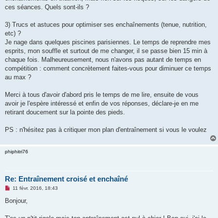
ces séances. Quels sont-ils ?
3) Trucs et astuces pour optimiser ses enchaînements (tenue, nutrition,
etc) ?
Je nage dans quelques piscines parisiennes. Le temps de reprendre mes
esprits, mon souffle et surtout de me changer, il se passe bien 15 min à
chaque fois. Malheureusement, nous n'avons pas autant de temps en
compétition : comment concrètement faites-vous pour diminuer ce temps
au max ?
Merci à tous d'avoir d'abord pris le temps de me lire, ensuite de vous
avoir je l'espère intéressé et enfin de vos réponses, déclare-je en me
retirant doucement sur la pointe des pieds.
PS : n'hésitez pas à critiquer mon plan d'entraînement si vous le voulez
phiphitri76
Re: Entraînement croisé et enchaîné
M
11 févr. 2016, 18:43
e
s
Bonjour,
s
a
g