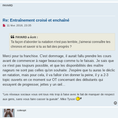
FAYARD
Re: Entraînement croisé et enchaîné
M
11 févr. 2016, 23:35
e
s
s
FAYARD a écrit :
a
g
Ta façon d'aborder la natation n'est pas terrible, j'aimerai connaître tes
e
chronos et savoir si tu as fait des progrès ?
n
o
n
Merci pour ta franchise. C'est dommage, il aurait fallu prendre les cours
l
u
avant de commencer à nager beaucoup comme tu le faisais. Je sais que
ce n'est pas toujours possible, et que les disponibilités des maître
nageurs ne sont pas celles qu'on souhaite. J'espère que tu auras le déclic
en natation, mais pour cela, il va falloir s'en donner la peine, il y a 2-3
topic ouverts en ce moment sur OT concernant des débutants qui
essayent de progresser, jettes y un œil...
“Les réseaux sociaux vous ont tous mis trop à l’aise avec le fait de manquer de respect
aux gens, sans vous faire casser la gueule”. Mike Tyson
coleopt