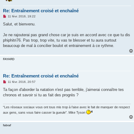
Re: Entraînement croisé et enchaîné
M
11 févr. 2016, 19:22
e
s
Salut, et bienvenu.
s
a
g
Je ne rajouterai pas grand chose car je suis en accord avec ce que tu dis
e
phiphitri76. Pas trop, trop vite, tu vas te blesser et tu aura surtout
n
o
beaucoup de mal à concilier boulot et entrainement à ce rythme.
n
l
u
FAYARD
Re: Entraînement croisé et enchaîné
M
11 févr. 2016, 20:57
e
s
Ta façon d'aborder la natation n'est pas terrible, j'aimerai connaître tes
s
chronos et savoir si tu as fait des progrès ?
a
g
e
n
“Les réseaux sociaux vous ont tous mis trop à l’aise avec le fait de manquer de respect
o
aux gens, sans vous faire casser la gueule”. Mike Tyson
n
l
u
fabraf