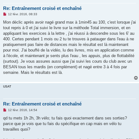
Re: Entraînement croisé et enchaîné
M
12 févr. 2016, 08:33
e
s
Mon déclic après avoir nagé grand max à 1min45 au 100, c'est lorsque j'ai
s
tout repris à 0 et j'ai suivi le livre sur la méthode Total immersion, et en
a
g
appliquant les exercices à la lettre , j'ai réussi à descendre sous les 6' au
e
400. Certes pendant 1 mois ou 2 tu te trouves à patauger dans l'eau à ne
n
o
pratiquement pas faire de distances mais le résultat est là maintenant
n
pour moi. J'ai bouffé de la vidéo, lu des livres, mis en application comme
l
u
à l'école, et maintenant je sents plus l'eau , les appuis, plus de flottabilité
(surtout). Je vous assures aussi que j'ai suivi les cours du club avec un
BESAN tous les mardis (en complément) et nagé entre 3 à 4 fois par
semaine. Mais le résultats est là.
USAT
Re: Entraînement croisé et enchaîné
M
12 févr. 2016, 14:54
e
s
qd tu mets 1h 2h, 3h vélo; tu fais quoi exactement dans ses sorties?
s
parce que je vois que tu fais du spécifique en cap mais en vélo tu
a
g
travailles quoi?
e
n