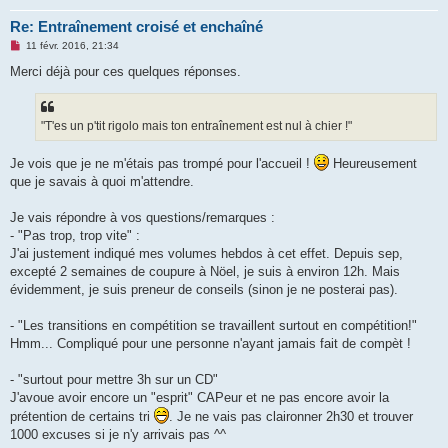
Re: Entraînement croisé et enchaîné
M
11 févr. 2016, 21:34
e
s
Merci déjà pour ces quelques réponses.
s
a
g
e
"T'es un p'tit rigolo mais ton entraînement est nul à chier !"
n
o
n
Je vois que je ne m'étais pas trompé pour l'accueil !
Heureusement
l
u
que je savais à quoi m'attendre.
Je vais répondre à vos questions/remarques :
- "Pas trop, trop vite" :
J'ai justement indiqué mes volumes hebdos à cet effet. Depuis sep,
excepté 2 semaines de coupure à Nöel, je suis à environ 12h. Mais
évidemment, je suis preneur de conseils (sinon je ne posterai pas).
- "Les transitions en compétition se travaillent surtout en compétition!"
Hmm... Compliqué pour une personne n'ayant jamais fait de compèt !
- "surtout pour mettre 3h sur un CD"
J'avoue avoir encore un "esprit" CAPeur et ne pas encore avoir la
prétention de certains tri
. Je ne vais pas claironner 2h30 et trouver
1000 excuses si je n'y arrivais pas ^^