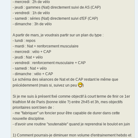
- mercredi : 2h de vélo
- jeudi : gammes (Nat) directement suivi de AS (CAP)
- vendredi : 1h de vélo
- samedi : séries (Nat) directement suivi d'EF (CAP)
- dimanche : 3h de vélo
A partir de mars, je voudrais partir sur un plan du type :
- lundi : repos
- mardi : Nat + renforcement musculaire
- mercredi : vélo + CAP
- jeudi : Nat + vélo
- vendredi : renforcement musculaire + CAP
- samedi : Nat + vélo
- dimanche : vélo + CAP
Le schéma des séances de Nat et de CAP restant le même que
précédemment (mais si, suivez un peu
)
Si je me suis à présent fixé comme objectif à court terme de finir ce 1er
triathlon M de Paris (bonne idée ?) entre 2h45 et 3h, mes objectifs
prioritaires sont bien de :
- me "fabriquer" un foncier pour être capable de durer dans cette
nouvelle discipline.
- d'avoir une routine "soutenable" quand je reprendrai le boulot en juin
1) Comment pourrais-je diminuer mon volume d'entrainement hebdo et