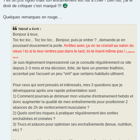
T'es un p'tit rigolo mais ton entraînement est nul à chier ! Ben oui, j'ai le
e
droit de critiquer c'est marqué !!!
n
o
n
Quelques remarques en rouge....
l
u
fabraf a écrit :
Bonjour à tous,
Toc toc toc... Toc toc toc... Bonjour, puis-je entrer ? , demande-je en
poussant doucement la porte.
Arrêtes avec ça on se croirait au salon du
vieux ! Ici si tu leur rentres pas dans le lard, ils te lisent même pas !
je plaisante
biensûr
Je suis légèrement impressionné car je consulte régulièrement ce site
depuis 2-3 mois et ma décision, folle, de faire un premier triathlon,
accentué par l'accueil un peu "viril" que certains habitués utilisent.
Pour ceux qui sont pressés et intéressés, mes 3 questions que je
développerai après une rapide présentation sont :
1) Comment pourrais-je diminuer mon volume d'entrainement hebdo et
donc augmenter la qualité de mes entraînements pour positionner 2
séances de 2h de renforcement musculaire ?
2) Quels sont les risques à pratiquer régulièrement des sorties
enchaînées et croisées ?
3) Trucs et astuces pour optimiser ses enchaînements (tenue, nutrition,
etc) ?