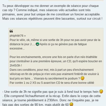
Tu peux développer ou me donner un exemple de séance pour chaque
cas stp ? Comme indiqué, mes séances vélo actuelles sont très
primaires, avec pour but unique de me constituer un foncier acceptable.
Mais ces séances répétitives peuvent être lassantes, surtout sur circuit !
phiphitri76 »
Pour le vélo, ok, même si une sortie de 3h pour ne pas avoir peur de la
distance le jour J.....
Après si ça ne génère pas de fatigue
excessive...
Pour les enchainements, encore une fois on parle d'un néo triathlète
pour s'entraîner à une première épreuve, un CD, qu'il espère boucler en
2h45/3h !
Dans ces conditions, pour moi, mis à part un peu d'enchainement
vélo/cap en fin de prépa je n'en vois pas vraiment l'intérêt de vouloir à
tout pris en faire.... Viserais-tu secrètement le podium ?
Par contre 1 ou 2 XS ou S avant ton CD te sera d'une bonne utilité
- Une sortie de 3h ne signifie pas que je suis à fond tout le temps hein
. Elle comprend l'échauffement et la récup. Enfin dans le corps de cette
séance, je tourne péniblement à 2'30/km. Donc ne t'inquiète pas, je ne
fais pas des sorties de 90 km, mais plutôt de 60