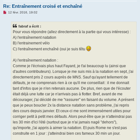
Re: Entraînement croisé et enchaîné
M
12 févr. 2016, 19:02
e
s
s
fabraf a écrit :
a
g
Pour vous répondre (allez directement à la partie qui vous intéresse) :
e
A) l'entraînement natation
n
o
B) l'entrainement vélo
n
C) l'entraînement enchaîné (oui je suis têtu
l
u
A) l'entraînement natation :
Comme je l'écrivais plus haut Fayard, je t'ai beaucoup lu (ainsi que
d'autres contributeurs). Lorsque je me suis mis à la natation en sept, j'ai
directement pris 2 cours auprès de MNS. Sauf qu'ayant tellement de
défauts, je ne comprenais rien à ce qu'il me conseillait : il me donnait
tant d'infos que je n'en retenais aucune. De plus, rien que de l'écouter
était déjà une lutte car je n'arrivais pas à flotter. Bref, avant de me
décourager, j'ai décidé de me "rassurer" en faisant du volume. A présent
que je peux boucler 2x la distance natation sans problème, j'ai repris
des cours depuis janvier. Et ceux-ci me sont immensément utiles pour
corriger petit à petit mes défauts. Alors peut-être que je n'atteindrai pas
les 30 min d'ici l'été (surtout que je n'ai jamais nagé "dehors"),
qu'importe, j'ai appris à aimer la natation. Et puis Rome ne s'est pas
construite en 1 jour : j'atteindrai bien ces fameux 30 min un jour.