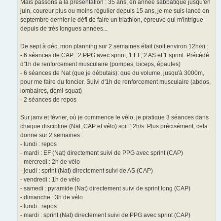
Mais passons à la présentation : 35 ans, en année sabbatique jusqu'en
juin, coureur plus ou moins régulier depuis 15 ans, je me suis lancé en
septembre dernier le défi de faire un triathlon, épreuve qui m'intrigue
depuis de très longues années...
De sept à déc, mon planning sur 2 semaines était (soit environ 12h/s) :
- 6 séances de CAP : 2 PPG avec sprint, 1 EF, 2 AS et 1 sprint. Précédé
d'1h de renforcement musculaire (pompes, biceps, épaules)
- 6 séances de Nat (que je débutais): que du volume, jusqu'à 3000m,
pour me faire du foncier. Suivi d'1h de renforcement musculaire (abdos,
lombaires, demi-squat)
- 2 séances de repos
Sur janv et février, où je commence le vélo, je pratique 3 séances dans
chaque discipline (Nat, CAP et vélo) soit 12h/s. Plus précisément, cela
donne sur 2 semaines :
- lundi : repos
- mardi : EF (Nat) directement suivi de PPG avec sprint (CAP)
- mercredi : 2h de vélo
- jeudi : sprint (Nat) directement suivi de AS (CAP)
- vendredi : 1h de vélo
- samedi : pyramide (Nat) directement suivi de sprint long (CAP)
- dimanche : 3h de vélo
- lundi : repos
- mardi : sprint (Nat) directement suivi de PPG avec sprint (CAP)