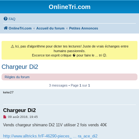
OnlineTri.com
FAQ
OnlineTri.com
Accueil du forum
Petites Annonces
⚠️
Ici, pas d'algorithme pour dicter tes lectures! Juste de vrais échanges entre
humains passionnés.
Excerce ton esprit critique 🧠 pour faire le ... tri 😉.
Chargeur Di2
Règles du forum
3 messages • Page
1
sur
1
keke27
Chargeur Di2
M
09 août 2016, 19:45
e
s
Vends chargeur shimano Di2 11V utiliser 2 fois vends 40€
s
a
g
http://www.alltricks.fr/F-46290-pieces_ ... ra_ace_di2
e