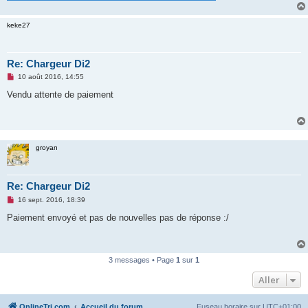
n
o
n
keke27
l
u
Re: Chargeur Di2
M
10 août 2016, 14:55
e
s
Vendu attente de paiement
s
a
g
e
n
o
groyan
n
l
u
Re: Chargeur Di2
M
16 sept. 2016, 18:39
e
s
Paiement envoyé et pas de nouvelles pas de réponse :/
s
a
g
e
n
3 messages • Page
1
sur
1
o
n
Aller
l
u
OnlineTri.com
Accueil du forum
Fuseau horaire sur
UTC+01:00