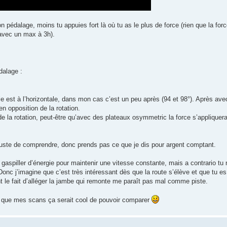
 pédalage, moins tu appuies fort là où tu as le plus de force (rien que la forc
avec un max à 3h).
dalage :
le est à l’horizontale, dans mon cas c’est un peu après (94 et 98°). Après av
n opposition de la rotation.
 la rotation, peut-être qu’avec des plateaux osymmetric la force s’appliquera
ie juste de comprendre, donc prends pas ce que je dis pour argent comptant.
gaspiller d’énergie pour maintenir une vitesse constante, mais a contrario tu
Donc j’imagine que c’est très intéressant dès que la route s’élève et que tu e
t le fait d’alléger la jambe qui remonte me paraît pas mal comme piste.
 que mes scans ça serait cool de pouvoir comparer