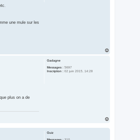
etc.
comme une mule sur les
H
a
u
Gadagne
t
Messages :
5697
Inscription :
02 juin 2015, 14:28
 que plus on a de
.
H
a
u
t
Guiz
Messages :
310