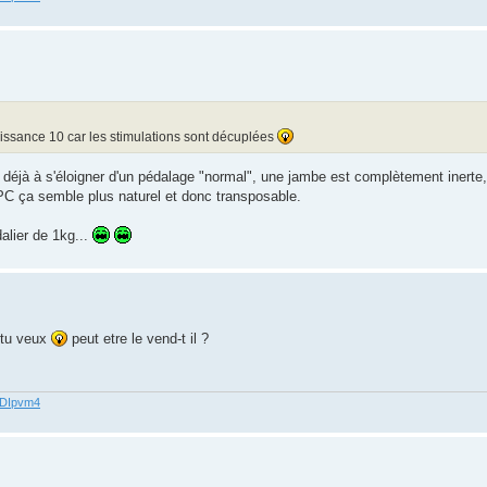
uissance 10 car les stimulations sont décuplées
éjà à s'éloigner d'un pédalage "normal", une jambe est complètement inerte, e
 PC ça semble plus naturel et donc transposable.
alier de 1kg...
i tu veux
peut etre le vend-t il ?
62DIpvm4