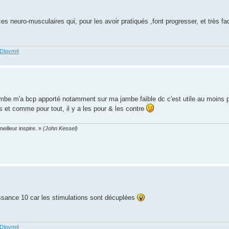
es neuro-musculaires qui, pour les avoir pratiqués ,font progresser, et très fa
62DIpvm4
mbe m'a bcp apporté notamment sur ma jambe faible dc c'est utile au moins p
pas et comme pour tout, il y a les pour & les contre
eilleur inspire. »
(John Kessel)
issance 10 car les stimulations sont décuplées
62DIpvm4