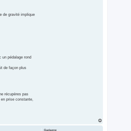
e de gravité implique
ec un pédalage rond
it de façon plus
 ne récupères pas
s en prise constante,
H
a
u
Gadagne