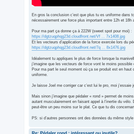
En gros la conclusion c’est que plus tu es uniforme dans ton
nécessairement une force plus important entre 12h et 18h 
Pour ma part ça donne ça à 222W (sweet spot pour moi) :
https://dgtzuqphqg23d.cloudfront.net/Vf ... 7x1408.jpg
Et les vecteurs d’application de la force exercée lors du pé
https://dgtzuqphqg23d.cloudfront.net/7q ... 8x1476.jpg
Idéalement tu appliques le plus de force lorsque la manivel
j’imagine que les vecteurs de force vont le moins possible e
Pour ma part le seul moment où ça se produit est en haut de
uniforme.
Je laisse Joel me corriger car c’est lui le pro, moi j’essa
Mais sinon j’imagine que pédaler « rond » permet de moins 
autant musculairement en faisant appel à l’inertie du vélo. 
peut-être un peu moins sur le plat. Ce que tu dis concernan
PS: si d’autres personnes ont des données du même style
Re: Pédaler rond : intéressant ou inutile?