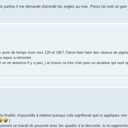
is parfois il me demande d'arrondir les angles au max. Perso j'ai noté un gai
as avoir de temps mort vers 12h et 18h? J'aime bien faire des séance de pigno
 au repos a remonter.
ait un en annonce il y a peu, j ai trouve ca tres cher pour un amateur qui veut 
 la finalité, impossible à réaliser puisque cela signifierait que tu appliques un
)
uement un travail de poussée avec les quadris à la descente, tu te rapproche