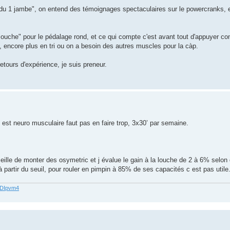
e du 1 jambe", on entend des témoignages spectaculaires sur le powercranks, 
e mouche" pour le pédalage rond, et ce qui compte c'est avant tout d'appuyer 
e, encore plus en tri ou on a besoin des autres muscles pour la càp.
etours d'expérience, je suis preneur.
st neuro musculaire faut pas en faire trop, 3x30’ par semaine.
ille de monter des osymetric et j évalue le gain à la louche de 2 à 6% selon
à partir du seuil, pour rouler en pimpin à 85% de ses capacités c est pas utile
62DIpvm4