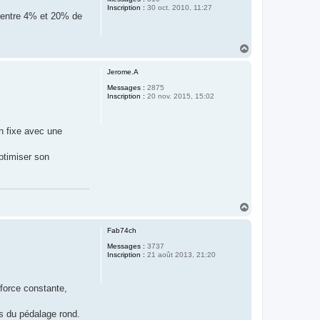
Inscription :
30 oct. 2010, 11:27
n entre 4% et 20% de
H
a
u
Jerome.A
t
Messages :
2875
Inscription :
20 nov. 2015, 15:02
n fixe avec une
optimiser son
H
a
u
Fab74ch
t
Messages :
3737
Inscription :
21 août 2013, 21:20
e force constante,
s du pédalage rond.