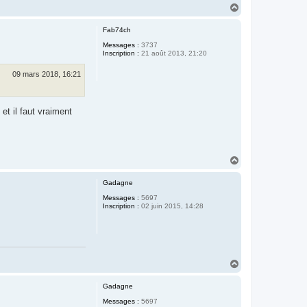
H
a
u
Fab74ch
t
Messages :
3737
Inscription :
21 août 2013, 21:20
09 mars 2018, 16:21
t il faut vraiment
H
a
u
Gadagne
t
Messages :
5697
Inscription :
02 juin 2015, 14:28
H
a
u
Gadagne
t
Messages :
5697