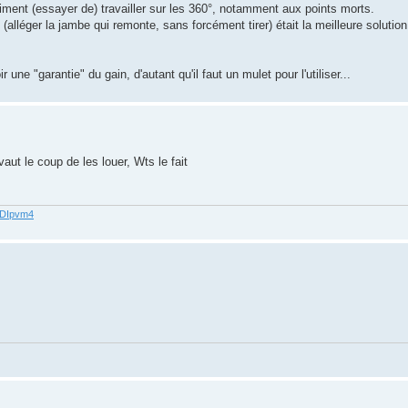
raiment (essayer de) travailler sur les 360°, notamment aux points morts.
(alléger la jambe qui remonte, sans forcément tirer) était la meilleure solution
ne "garantie" du gain, d'autant qu'il faut un mulet pour l'utiliser...
vaut le coup de les louer, Wts le fait
62DIpvm4