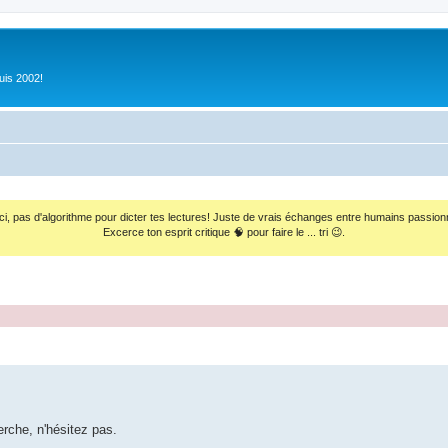
uis 2002!
ci, pas d'algorithme pour dicter tes lectures! Juste de vrais échanges entre humains passion
Excerce ton esprit critique 🧠 pour faire le ... tri 😉.
herche, n'hésitez pas.