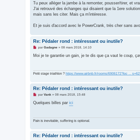
n
Tu peux alléger la jambe à la remonter, pousser/tirer, et v
l
u
J'ai retrouvé des échanges qui disaient que la 1ere solution 
mais sans les citer. Mais ça m'intéresse.
Et je suis d'accord avec le PowerCrank, très cher sans avoir u
Re: Pédaler rond : intéressant ou inutile?
M
par
Gadagne
»
08 mars 2018, 14:10
e
s
Moi je te garantie un gain, je te dis que ça vaut le coup, ça
s
a
g
e
n
Petit stage triathlon ?
https://www.airbnb.fr/rooms/6906172?loc ... s=
o
n
l
Re: Pédaler rond : intéressant ou inutile?
u
M
par
Vank
»
08 mars 2018, 15:48
e
s
Quelques billes par
ici
s
a
g
e
n
Pain is inevitable, suffering is optional.
o
n
l
Re: Pédaler rond : intéressant ou inutile?
u