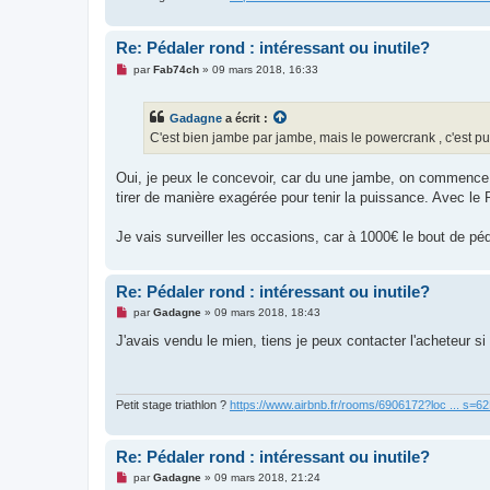
o
n
l
Re: Pédaler rond : intéressant ou inutile?
u
M
par
Fab74ch
»
09 mars 2018, 16:33
e
s
s
Gadagne
a écrit :
a
g
C'est bien jambe par jambe, mais le powercrank , c'est p
e
n
o
Oui, je peux le concevoir, car du une jambe, on commence d
n
tirer de manière exagérée pour tenir la puissance. Avec le
l
u
Je vais surveiller les occasions, car à 1000€ le bout de péd
Re: Pédaler rond : intéressant ou inutile?
M
par
Gadagne
»
09 mars 2018, 18:43
e
s
J'avais vendu le mien, tiens je peux contacter l'acheteur s
s
a
g
e
n
Petit stage triathlon ?
https://www.airbnb.fr/rooms/6906172?loc ... s=
o
n
l
Re: Pédaler rond : intéressant ou inutile?
u
M
par
Gadagne
»
09 mars 2018, 21:24
e