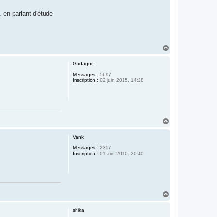
, en parlant d'étude
H
a
u
Gadagne
t
Messages :
5697
Inscription :
02 juin 2015, 14:28
H
a
u
Vank
t
Messages :
2357
Inscription :
01 avr. 2010, 20:40
H
a
u
shika
t