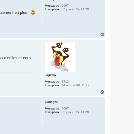
t
Messages :
5697
Inscription :
02 juin 2015, 14:28
cilement en plus .
H
a
u
t
our celles et ceux
Jaginho
Messages :
2412
Inscription :
14 nov. 2009, 11:29
H
a
u
Gadagne
t
Messages :
5697
Inscription :
02 juin 2015, 14:28