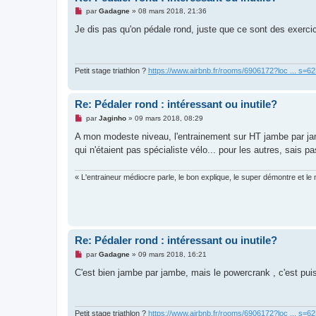
M
par
Gadagne
»
08 mars 2018, 21:36
e
s
Je dis pas qu'on pédale rond, juste que ce sont des exercic
s
a
g
e
n
Petit stage triathlon ?
https://www.airbnb.fr/rooms/6906172?loc ... s=
o
n
l
Re: Pédaler rond : intéressant ou inutile?
u
M
par
Jaginho
»
09 mars 2018, 08:29
e
s
A mon modeste niveau, l'entrainement sur HT jambe par ja
s
qui n'étaient pas spécialiste vélo... pour les autres, sais 
a
g
e
n
« L'entraineur médiocre parle, le bon explique, le super démontre et le m
o
n
l
u
Re: Pédaler rond : intéressant ou inutile?
M
par
Gadagne
»
09 mars 2018, 16:21
e
s
C'est bien jambe par jambe, mais le powercrank , c'est pu
s
a
g
e
n
Petit stage triathlon ?
https://www.airbnb.fr/rooms/6906172?loc ... s=