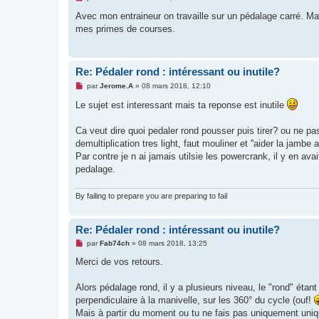
e
s
Avec mon entraineur on travaille sur un pédalage carré. Ma
s
mes primes de courses.
a
g
e
n
o
Re: Pédaler rond : intéressant ou inutile?
n
l
M
par
Jerome.A
»
08 mars 2018, 12:10
u
e
s
Le sujet est interessant mais ta reponse est inutile
s
a
g
Ca veut dire quoi pedaler rond pousser puis tirer? ou ne p
e
demultiplication tres light, faut mouliner et ''aider la jambe
n
o
Par contre je n ai jamais utilsie les powercrank, il y en av
n
pedalage.
l
u
By failing to prepare you are preparing to fail
Re: Pédaler rond : intéressant ou inutile?
M
par
Fab74ch
»
08 mars 2018, 13:25
e
s
Merci de vos retours.
s
a
g
Alors pédalage rond, il y a plusieurs niveau, le "rond" étant
e
perpendiculaire à la manivelle, sur les 360° du cycle (ouf!
n
o
Mais à partir du moment ou tu ne fais pas uniquement uniq