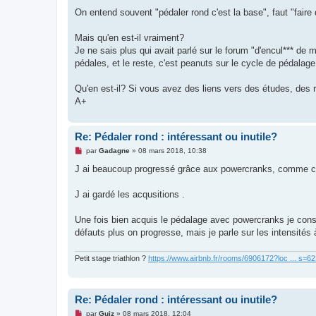
a
g
On entend souvent "pédaler rond c'est la base", faut "fair
e
n
o
Mais qu'en est-il vraiment?
n
Je ne sais plus qui avait parlé sur le forum "d'encul*** d
l
u
pédales, et le reste, c'est peanuts sur le cycle de pédalag
Qu'en est-il? Si vous avez des liens vers des études, des r
A+
Re: Pédaler rond : intéressant ou inutile?
M
par
Gadagne
»
08 mars 2018, 10:38
e
s
J ai beaucoup progressé grâce aux powercranks, comme c e
s
a
g
J ai gardé les acqusitions .
e
n
o
Une fois bien acquis le pédalage avec powercranks je conse
n
défauts plus on progresse, mais je parle sur les intensités 
l
u
Petit stage triathlon ?
https://www.airbnb.fr/rooms/6906172?loc ... s=
Re: Pédaler rond : intéressant ou inutile?
M
par
Guiz
»
08 mars 2018, 12:04