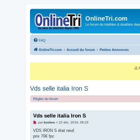
OnlineTri.com
Le forum du triathlon & duathlon dep
FAQ
OnlineTri.com
Accueil du forum
Petites Annonces
⚠️
I
Vds selle italia Iron S
Règles du forum
Vds selle italia Iron S
M
par
bosbos
»
22 déc. 2018, 08:23
e
s
VDS IRON S état neuf.
s
prix 70€ fpc
a