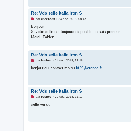
g
e
n
o
Re: Vds selle italia Iron S
n
l
M
par
qheene29
»
24 déc. 2018, 08:46
u
e
s
Bonjour,
s
Si votre selle est toujours disponible, je suis preneur.
a
g
Merci, Fabien.
e
n
o
n
l
Re: Vds selle italia Iron S
u
M
par
bosbos
»
24 déc. 2018, 12:49
e
s
bonjour oui contact mp ou
bf29@orange.fr
s
a
g
e
n
o
Re: Vds selle italia Iron S
n
l
M
par
bosbos
»
25 déc. 2018, 21:13
u
e
s
selle vendu
s
a
g
e
n
o
n