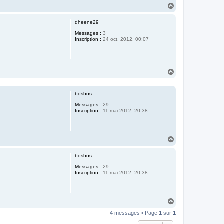
H
a
u
qheene29
t
Messages :
3
Inscription :
24 oct. 2012, 00:07
H
a
u
t
bosbos
Messages :
29
Inscription :
11 mai 2012, 20:38
H
a
u
bosbos
t
Messages :
29
Inscription :
11 mai 2012, 20:38
H
a
4 messages • Page
1
sur
1
u
t