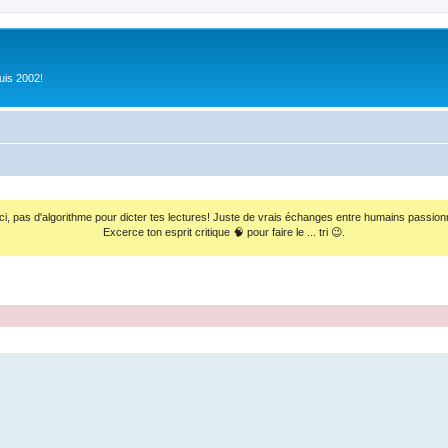
uis 2002!
ci, pas d'algorithme pour dicter tes lectures! Juste de vrais échanges entre humains passion
Excerce ton esprit critique 🧠 pour faire le ... tri 😉.