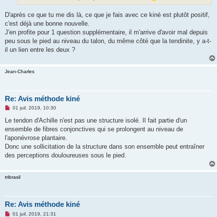
D'après ce que tu me dis là, ce que je fais avec ce kiné est plutôt positif,
c'est déjà une bonne nouvelle.
J'en profite pour 1 question supplémentaire, il m'arrive d'avoir mal depuis
peu sous le pied au niveau du talon, du même côté que la tendinite, y a-t-
il un lien entre les deux ?
Jean-Charles
Re: Avis méthode kiné
M
01 juil. 2019, 10:30
e
s
Le tendon d'Achille n'est pas une structure isolé. Il fait partie d'un
s
ensemble de fibres conjonctives qui se prolongent au niveau de
a
g
l'aponévrose plantaire.
e
Donc une sollicitation de la structure dans son ensemble peut entraîner
n
o
des perceptions douloureuses sous le pied.
n
l
u
tribrasil
Re: Avis méthode kiné
M
01 juil. 2019, 21:31