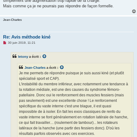
simplement une augmentation trop rapide de la charge.
Mais comme ça je ne pourrais pas répondre de façon formelle.
Jean-Charles
Re: Avis méthode kiné
M
30 juin 2019, 11:21
e
s
s
letony
a écrit :
a
g
e
Jean-Charles
a écrit :
n
o
Je me permets de répondre puisque je suis aussi kiné (et plutôt
n
spécialisé sport et CAP).
l
u
L'instabilité du membre inférieur, avec notamment une tendance à
la rotation médiale, est une des causes du syndrome fémoro-
patellaire. Donc oui le renforcement des muscles fessiers (mais
pas seulement) est une excellente chose ! Le renforcement
spécifique du vaste interne c'est une blague, il est quasi
impossible de à isoler. En fait les exos classiques de renfo du
vaste interne se font généralement en rotation latérale de hanche,
ce qui fait travailler.... (roulement de tambour)... les rotateurs
latéraux de la hanche (une partir des fessiers donc). D'où les
résultats parfois observés avec ces exercices.