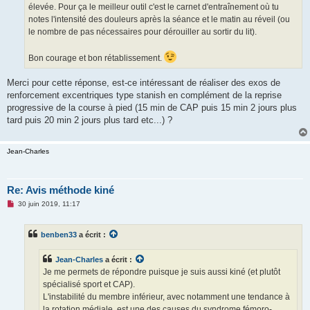
élevée. Pour ça le meilleur outil c'est le carnet d'entraînement où tu
notes l'intensité des douleurs après la séance et le matin au réveil (ou
le nombre de pas nécessaires pour dérouiller au sortir du lit).
Bon courage et bon rétablissement.
Merci pour cette réponse, est-ce intéressant de réaliser des exos de
renforcement excentriques type stanish en complément de la reprise
progressive de la course à pied (15 min de CAP puis 15 min 2 jours plus
tard puis 20 min 2 jours plus tard etc...) ?
Jean-Charles
Re: Avis méthode kiné
M
30 juin 2019, 11:17
e
s
s
benben33
a écrit :
a
g
e
Jean-Charles
a écrit :
n
o
Je me permets de répondre puisque je suis aussi kiné (et plutôt
n
spécialisé sport et CAP).
l
u
L'instabilité du membre inférieur, avec notamment une tendance à
la rotation médiale, est une des causes du syndrome fémoro-