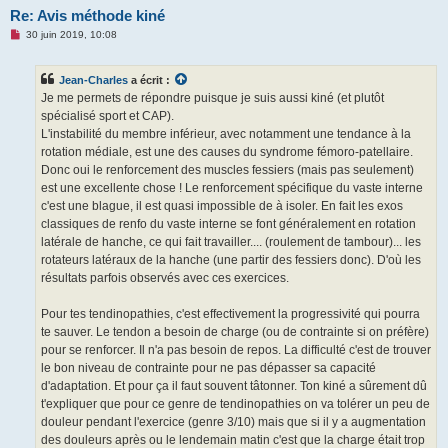
Re: Avis méthode kiné
M
30 juin 2019, 10:08
e
s
s
Jean-Charles
a écrit :
a
g
Je me permets de répondre puisque je suis aussi kiné (et plutôt
e
spécialisé sport et CAP).
n
o
L'instabilité du membre inférieur, avec notamment une tendance à la
n
rotation médiale, est une des causes du syndrome fémoro-patellaire.
l
u
Donc oui le renforcement des muscles fessiers (mais pas seulement)
est une excellente chose ! Le renforcement spécifique du vaste interne
c'est une blague, il est quasi impossible de à isoler. En fait les exos
classiques de renfo du vaste interne se font généralement en rotation
latérale de hanche, ce qui fait travailler.... (roulement de tambour)... les
rotateurs latéraux de la hanche (une partir des fessiers donc). D'où les
résultats parfois observés avec ces exercices.
Pour tes tendinopathies, c'est effectivement la progressivité qui pourra
te sauver. Le tendon a besoin de charge (ou de contrainte si on préfère)
pour se renforcer. Il n'a pas besoin de repos. La difficulté c'est de trouver
le bon niveau de contrainte pour ne pas dépasser sa capacité
d'adaptation. Et pour ça il faut souvent tâtonner. Ton kiné a sûrement dû
t'expliquer que pour ce genre de tendinopathies on va tolérer un peu de
douleur pendant l'exercice (genre 3/10) mais que si il y a augmentation
des douleurs après ou le lendemain matin c'est que la charge était trop