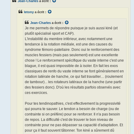
Jean-Charles
a écrit :
a
g
e
letony
a écrit :
n
o
n
Jean-Charles
a écrit :
l
u
Je me permets de répondre puisque je suis aussi kiné (et
plutôt spécialisé sport et CAP).
L'instabilité du membre inférieur, avec notamment une
tendance à la rotation médiale, est une des causes du
syndrome fémoro-patellaire. Donc oui le renforcement des
muscles fessiers (mais pas seulement) est une excellente
chose ! Le renforcement spécifique du vaste interne c'est une
blague, il est quasi impossible de à isoler. En fait les exos
classiques de renfo du vaste interne se font généralement en
rotation latérale de hanche, ce qui fait travailler.... (roulement
de tambour)... les rotateurs latéraux de la hanche (une partir
des fessiers donc). D'où les résultats parfois observés avec
ces exercices.
Pour tes tendinopathies, c'est effectivement la progressivité
qui pourra te sauver. Le tendon a besoin de charge (ou de
contrainte si on préfère) pour se renforcer. Il n'a pas besoin
de repos. La difficulté c'est de trouver le bon niveau de
contrainte pour ne pas dépasser sa capacité d'adaptation. Et
pour ça il faut souvent tâtonner. Ton kiné a sûrement dû