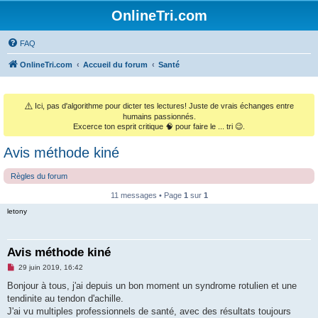
OnlineTri.com
FAQ
OnlineTri.com
Accueil du forum
Santé
⚠️
Ici, pas d'algorithme pour dicter tes lectures! Juste de vrais échanges entre
humains passionnés.
Excerce ton esprit critique 🧠 pour faire le ... tri 😉.
Avis méthode kiné
Règles du forum
11 messages • Page
1
sur
1
letony
Avis méthode kiné
M
29 juin 2019, 16:42
e
s
Bonjour à tous, j'ai depuis un bon moment un syndrome rotulien et une
s
tendinite au tendon d'achille.
a
g
J'ai vu multiples professionnels de santé, avec des résultats toujours
e