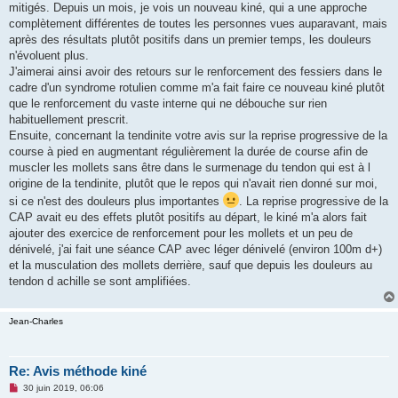
mitigés. Depuis un mois, je vois un nouveau kiné, qui a une approche
n
o
complètement différentes de toutes les personnes vues auparavant, mais
n
après des résultats plutôt positifs dans un premier temps, les douleurs
l
u
n'évoluent plus.
J'aimerai ainsi avoir des retours sur le renforcement des fessiers dans le
cadre d'un syndrome rotulien comme m'a fait faire ce nouveau kiné plutôt
que le renforcement du vaste interne qui ne débouche sur rien
habituellement prescrit.
Ensuite, concernant la tendinite votre avis sur la reprise progressive de la
course à pied en augmentant régulièrement la durée de course afin de
muscler les mollets sans être dans le surmenage du tendon qui est à l
origine de la tendinite, plutôt que le repos qui n'avait rien donné sur moi,
si ce n'est des douleurs plus importantes
. La reprise progressive de la
CAP avait eu des effets plutôt positifs au départ, le kiné m'a alors fait
ajouter des exercice de renforcement pour les mollets et un peu de
dénivelé, j'ai fait une séance CAP avec léger dénivelé (environ 100m d+)
et la musculation des mollets derrière, sauf que depuis les douleurs au
tendon d achille se sont amplifiées.
Jean-Charles
Re: Avis méthode kiné
M
30 juin 2019, 06:06
e