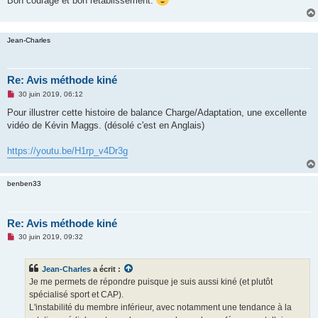
Bon courage et bon rétablissement.
Jean-Charles
Re: Avis méthode kiné
M
30 juin 2019, 06:12
e
s
Pour illustrer cette histoire de balance Charge/Adaptation, une excellente
s
vidéo de Kévin Maggs. (désolé c'est en Anglais)
a
g
e
https://youtu.be/H1rp_v4Dr3g
n
o
n
l
benben33
u
Re: Avis méthode kiné
M
30 juin 2019, 09:32
e
s
s
Jean-Charles
a écrit :
a
g
Je me permets de répondre puisque je suis aussi kiné (et plutôt
e
spécialisé sport et CAP).
n
o
L'instabilité du membre inférieur, avec notamment une tendance à la
n