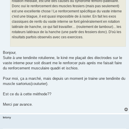
rotation médiale, est une des causes du syndrome fémoro-patellaire.
l
u
Donc oui le renforcement des muscles fessiers (mais pas seulement)
est une excellente chose ! Le renforcement spécifique du vaste interne
c'est une blague, il est quasi impossible de à isoler. En fait les exos
classiques de renfo du vaste interne se font généralement en rotation
latérale de hanche, ce qui fait travailler.... (roulement de tambour)... les
rotateurs latéraux de la hanche (une partir des fessiers donc). D'où les
résultats parfois observés avec ces exercices.
Bonjour,
Suite à une tendinite rotulienne, le kiné me plaçait des électrodes sur le
vaste interne pour soit disant me le renforcer puis aprés me faisait faire
du renforcement musculaire quadri et ischios.
Pour moi, ça a marché, mais depuis un moment je traine une tendinite du
muscle sartorius(couturier).
Est ce du à cette méthode??
Merci par avance.
letony