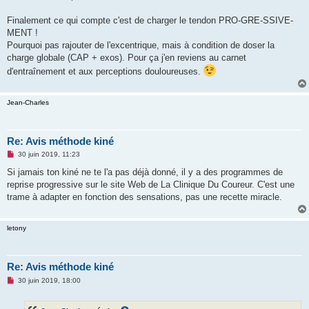
Finalement ce qui compte c'est de charger le tendon PRO-GRE-SSIVE-
MENT !
Pourquoi pas rajouter de l'excentrique, mais à condition de doser la
charge globale (CAP + exos). Pour ça j'en reviens au carnet
d'entraînement et aux perceptions douloureuses.
Jean-Charles
Re: Avis méthode kiné
M
30 juin 2019, 11:23
e
s
Si jamais ton kiné ne te l'a pas déjà donné, il y a des programmes de
s
reprise progressive sur le site Web de La Clinique Du Coureur. C'est une
a
g
trame à adapter en fonction des sensations, pas une recette miracle.
e
n
o
letony
n
l
u
Re: Avis méthode kiné
M
30 juin 2019, 18:00
e
s
s