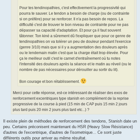
Pour tes tendinopathies, c'est effectivement la progressivité qui
pourra te sauver. Le tendon a besoin de charge (ou de contrainte
si on préfère) pour se renforcer. Il n'a pas besoin de repos. La
difficulté c'est de trouver le bon niveau de contrainte pour ne pas
dépasser sa capacité d'adaptation. Et pour ça il faut souvent
tâtonner. Ton kiné a sûrement dû t'expliquer que pour ce genre de
tendinopathies on va tolérer un peu de douleur pendant l'exercice
(genre 3/10) mais que si il y a augmentation des douleurs après
ou le lendemain matin c'est que la charge était trop élevée. Pour
ça le meilleur outil c'est le carnet d'entraînement où tu notes
l'intensité des douleurs après la séance et le matin au réveil (ou le
nombre de pas nécessaires pour dérouiller au sortir du lit).
Bon courage et bon rétablissement.
Merci pour cette réponse, est-ce intéressant de réaliser des exos de
renforcement excentriques type stanish en complément de la reprise
progressive de la course à pied (15 min de CAP puis 15 min 2 jours
plus tard puis 20 min 2 jours plus tard etc...) ?
Il existe plein de méthodes de renforcement des tendons, Stanish date un
peu. Certains préconisent maintenant du HSR (Heavy Slow Résistance)
d'autres de l'excentrique, d'autres de l'isometrique... Ce sont juste
différents outils pour arriver au même résultat.