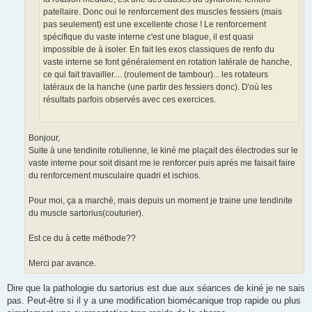
patellaire. Donc oui le renforcement des muscles fessiers (mais
pas seulement) est une excellente chose ! Le renforcement
spécifique du vaste interne c'est une blague, il est quasi
impossible de à isoler. En fait les exos classiques de renfo du
vaste interne se font généralement en rotation latérale de hanche,
ce qui fait travailler.... (roulement de tambour)... les rotateurs
latéraux de la hanche (une partir des fessiers donc). D'où les
résultats parfois observés avec ces exercices.
Bonjour,
Suite à une tendinite rotulienne, le kiné me plaçait des électrodes sur le
vaste interne pour soit disant me le renforcer puis aprés me faisait faire
du renforcement musculaire quadri et ischios.
Pour moi, ça a marché, mais depuis un moment je traine une tendinite
du muscle sartorius(couturier).
Est ce du à cette méthode??
Merci par avance.
Dire que la pathologie du sartorius est due aux séances de kiné je ne sais
pas. Peut-être si il y a une modification biomécanique trop rapide ou plus