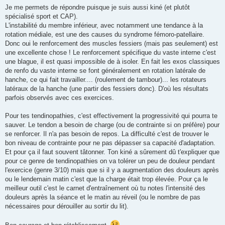
s
Je me permets de répondre puisque je suis aussi kiné (et plutôt
s
spécialisé sport et CAP).
a
g
L'instabilité du membre inférieur, avec notamment une tendance à la
e
rotation médiale, est une des causes du syndrome fémoro-patellaire.
n
o
Donc oui le renforcement des muscles fessiers (mais pas seulement) est
n
une excellente chose ! Le renforcement spécifique du vaste interne c'est
l
u
une blague, il est quasi impossible de à isoler. En fait les exos classiques
de renfo du vaste interne se font généralement en rotation latérale de
hanche, ce qui fait travailler.... (roulement de tambour)... les rotateurs
latéraux de la hanche (une partir des fessiers donc). D'où les résultats
parfois observés avec ces exercices.
Pour tes tendinopathies, c'est effectivement la progressivité qui pourra te
sauver. Le tendon a besoin de charge (ou de contrainte si on préfère) pour
se renforcer. Il n'a pas besoin de repos. La difficulté c'est de trouver le
bon niveau de contrainte pour ne pas dépasser sa capacité d'adaptation.
Et pour ça il faut souvent tâtonner. Ton kiné a sûrement dû t'expliquer que
pour ce genre de tendinopathies on va tolérer un peu de douleur pendant
l'exercice (genre 3/10) mais que si il y a augmentation des douleurs après
ou le lendemain matin c'est que la charge était trop élevée. Pour ça le
meilleur outil c'est le carnet d'entraînement où tu notes l'intensité des
douleurs après la séance et le matin au réveil (ou le nombre de pas
nécessaires pour dérouiller au sortir du lit).