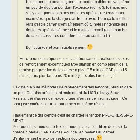
t'expliquer que pour ce genre de tendinopathies on va tolérer
un peu de douleur pendant l'exercice (genre 3/10) mais que
si il y a augmentation des douleurs après ou le lendemain
matin c'est que la charge était trop élevée. Pour ça le meilleur
outil c'est le carnet d'entraînement où tu notes l'intensité des
douleurs après la séance et le matin au réveil (ou le nombre
de pas nécessaires pour dérouiller au sortir du lit).
Bon courage et bon rétablissement.
Merci pour cette réponse, est-ce intéressant de réaliser des exos
de renforcement excentriques type stanish en complément de la
reprise progressive de la course à pied (15 min de CAP puis 15
min 2 jours plus tard puis 20 min 2 jours plus tard etc...) ?
Il existe plein de méthodes de renforcement des tendons, Stanish date
un peu. Certains préconisent maintenant du HSR (Heavy Slow
Résistance) d'autres de l'excentrique, d'autres de l'isometrique... Ce
sont juste différents outils pour arriver au même résultat.
Finalement ce qui compte c'est de charger le tendon PRO-GRE-SSIVE-
MENT !
Pourquoi pas rajouter de l'excentrique, mais à condition de doser la
charge globale (CAP + exos). Pour ça j'en reviens au carnet
d'entraînement et aux perceptions douloureuses.