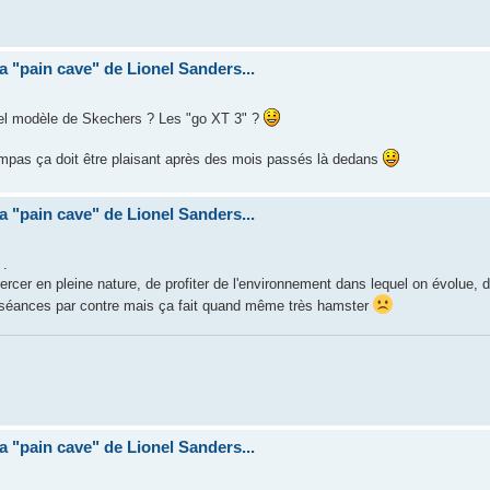
la "pain cave" de Lionel Sanders...
uel modèle de Skechers ? Les "go XT 3" ?
mpas ça doit être plaisant après des mois passés là dedans
la "pain cave" de Lionel Sanders...
 .
'exercer en pleine nature, de profiter de l'environnement dans lequel on évolue,
les séances par contre mais ça fait quand même très hamster
la "pain cave" de Lionel Sanders...