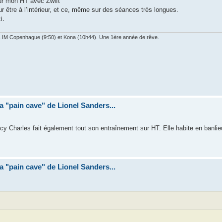
ur mon HT avec Zwift
 être à l’intérieur, et ce, même sur des séances très longues.
i.
ec IM Copenhague (9:50) et Kona (10h44). Une 1ère année de rêve.
la "pain cave" de Lionel Sanders...
cy Charles fait également tout son entraînement sur HT. Elle habite en banli
la "pain cave" de Lionel Sanders...