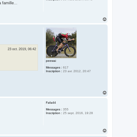
famille...
H
a
u
t
23 oct. 2019, 06:42
peewai
Messages :
617
Inscription :
23 avr. 2012, 20:47
H
a
u
Fafa44
t
Messages :
355
Inscription :
25 sept. 2016, 19:28
H
a