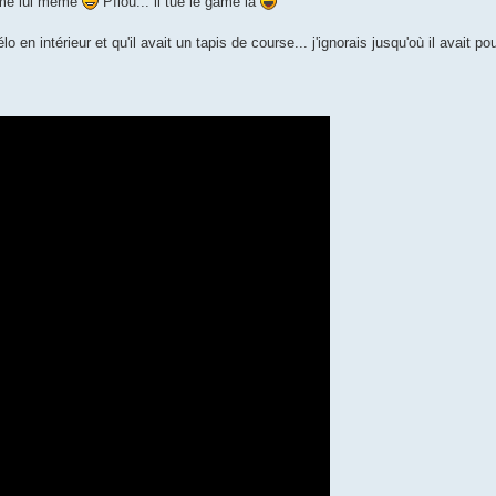
mme lui même
Pfiou... il tue le game là
lo en intérieur et qu'il avait un tapis de course... j'ignorais jusqu'où il avait 