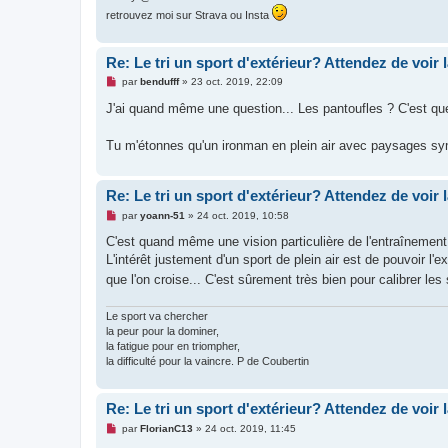
n
retrouvez moi sur Strava ou Insta
l
u
Re: Le tri un sport d'extérieur? Attendez de voir 
M
par
bendufff
»
23 oct. 2019, 22:09
e
s
J'ai quand même une question... Les pantoufles ? C'est q
s
a
g
Tu m'étonnes qu'un ironman en plein air avec paysages sy
e
n
o
n
Re: Le tri un sport d'extérieur? Attendez de voir 
l
u
M
par
yoann-51
»
24 oct. 2019, 10:58
e
s
C'est quand même une vision particulière de l'entraînement
s
L'intérêt justement d'un sport de plein air est de pouvoir l
a
g
que l'on croise... C'est sûrement très bien pour calibrer 
e
n
o
Le sport va chercher
n
la peur pour la dominer,
l
la fatigue pour en triompher,
u
la difficulté pour la vaincre. P de Coubertin
Re: Le tri un sport d'extérieur? Attendez de voir 
M
par
FlorianC13
»
24 oct. 2019, 11:45
e