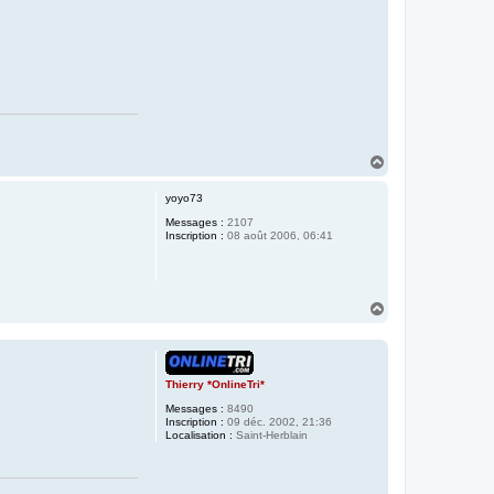
H
a
u
yoyo73
t
Messages :
2107
Inscription :
08 août 2006, 06:41
H
a
u
t
Thierry *OnlineTri*
Messages :
8490
Inscription :
09 déc. 2002, 21:36
Localisation :
Saint-Herblain