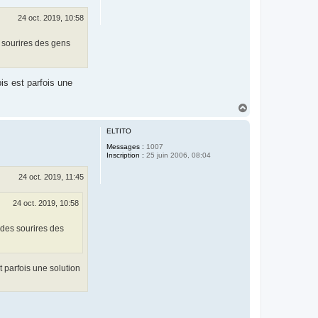
24 oct. 2019, 10:58
s sourires des gens
pis est parfois une
H
a
u
ELTITO
t
Messages :
1007
Inscription :
25 juin 2006, 08:04
24 oct. 2019, 11:45
24 oct. 2019, 10:58
, des sourires des
t parfois une solution