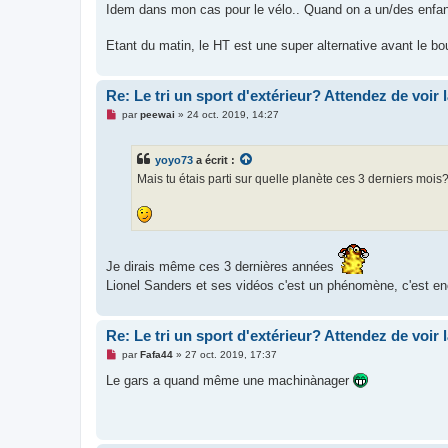
s
Idem dans mon cas pour le vélo.. Quand on a un/des enfant(
s
a
g
Etant du matin, le HT est une super alternative avant le bou
e
n
o
n
Re: Le tri un sport d'extérieur? Attendez de voir 
l
M
u
par
peewai
»
24 oct. 2019, 14:27
e
s
s
yoyo73
a écrit :
a
g
Mais tu étais parti sur quelle planète ces 3 derniers mois?
e
n
o
n
l
u
Je dirais même ces 3 dernières années
Lionel Sanders et ses vidéos c'est un phénomène, c'est e
Re: Le tri un sport d'extérieur? Attendez de voir 
M
par
Fafa44
»
27 oct. 2019, 17:37
e
s
Le gars a quand même une machinànager
s
a
g
e
n