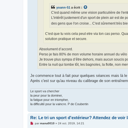
o
n
yoann-51
a écrit :
l
u
C'est quand même une vision particulière de l'ent
L'intérêt justement d'un sport de plein air est de 
des gens que l'on croise... C'est sûrement très b
C'est que tu vois cela peut etre via ton cas perso. Qua
solution pratique et secure.
Absolument d’accord.
Perso je fais 80% de mon volume horaire annuel du vélo
Je trouve plus sympa d’être dehors, mais aucun soucis pou
Entre la nuit qui tombe tôt, les bagnoles, la flotte, non mer
Je commence tout à fait pour quelques séances mais là le 
Après c'est sur qu'au niveau du calibrage de son entraînemen
Le sport va chercher
la peur pour la dominer,
la fatigue pour en triompher,
la difficulté pour la vaincre. P de Coubertin
Re: Le tri un sport d'extérieur? Attendez de voir 
M
par
manu0010
»
24 oct. 2019, 14:21
e