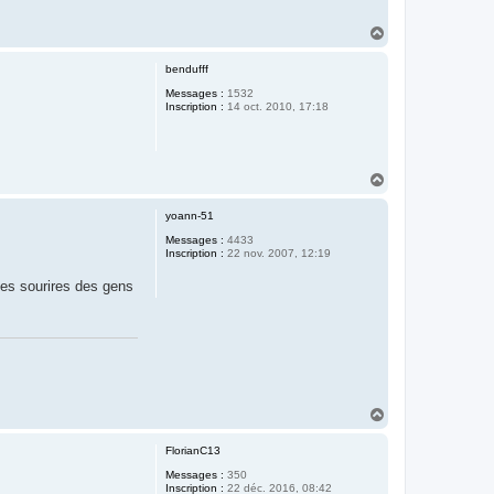
H
a
u
bendufff
t
Messages :
1532
Inscription :
14 oct. 2010, 17:18
H
a
u
yoann-51
t
Messages :
4433
Inscription :
22 nov. 2007, 12:19
 des sourires des gens
H
a
u
FlorianC13
t
Messages :
350
Inscription :
22 déc. 2016, 08:42