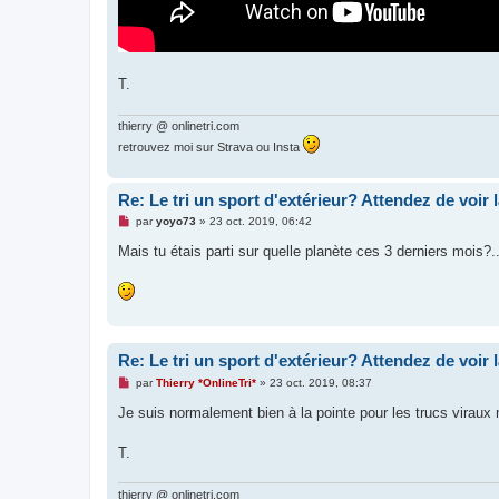
T.
thierry @ onlinetri.com
retrouvez moi sur Strava ou Insta
Re: Le tri un sport d'extérieur? Attendez de voir 
M
par
yoyo73
»
23 oct. 2019, 06:42
e
s
Mais tu étais parti sur quelle planète ces 3 derniers mois?.
s
a
g
e
n
o
n
l
Re: Le tri un sport d'extérieur? Attendez de voir 
u
M
par
Thierry *OnlineTri*
»
23 oct. 2019, 08:37
e
s
Je suis normalement bien à la pointe pour les trucs viraux
s
a
g
T.
e
n
o
thierry @ onlinetri.com