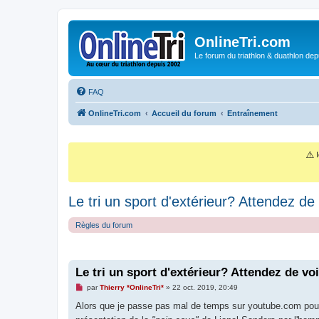
OnlineTri.com
Le forum du triathlon & duathlon dep
FAQ
OnlineTri.com
Accueil du forum
Entraînement
⚠️
I
Le tri un sport d'extérieur? Attendez de 
Règles du forum
Le tri un sport d'extérieur? Attendez de voi
M
par
Thierry *OnlineTri*
»
22 oct. 2019, 20:49
e
s
Alors que je passe pas mal de temps sur youtube.com pour
s