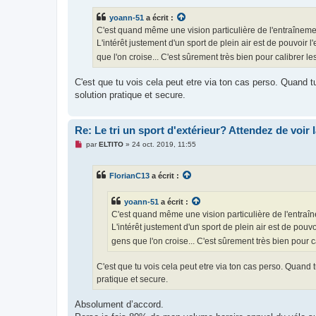
s
s
yoann-51
a écrit :
a
g
C'est quand même une vision particulière de l'entraîneme
e
L'intérêt justement d'un sport de plein air est de pouvoir
n
o
que l'on croise... C'est sûrement très bien pour calibrer
n
l
u
C'est que tu vois cela peut etre via ton cas perso. Quand tu
solution pratique et secure.
Re: Le tri un sport d'extérieur? Attendez de voir 
M
par
ELTITO
»
24 oct. 2019, 11:55
e
s
s
FlorianC13
a écrit :
a
g
e
yoann-51
a écrit :
n
o
C'est quand même une vision particulière de l'entraîn
n
L'intérêt justement d'un sport de plein air est de pou
l
u
gens que l'on croise... C'est sûrement très bien pour
C'est que tu vois cela peut etre via ton cas perso. Quand t
pratique et secure.
Absolument d’accord.