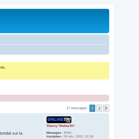
nés.
1
2
Suivant
17 messages
Thierry *OnlineTri*
Messages :
8490
s tombé sur la
Inscription :
09 déc. 2002, 21:36