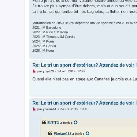
Perso je fais 80% de mon volume horaire annuel du vélo s
Je trouve plus sympa d’être dehors, mais aucun soucis pour
Entre la nuit qui tombe tôt, les bagnoles, la flotte, non merc
Marathonien en 2h50, le vrai départ de ma vie sportive c’est 2019 av
2021: IM Barcelone
2022: IM Nice / IM Kona
2023: IM Thoune / IM Cervia
2024: IM Kona
2025: IM Cervia
2026: IM Kona
Re: Le tri un sport d'extérieur? Attendez de voir 
M
par
yoyo73
»
24 oct. 2019, 12:49
e
s
Quand elle n’est pas en stage aux Canaries je crois que Lu
s
a
g
e
n
o
Re: Le tri un sport d'extérieur? Attendez de voir 
n
l
M
par
yoann-51
»
24 oct. 2019, 13:40
u
e
s
s
ELTITO
a écrit :
a
g
e
FlorianC13
a écrit :
n