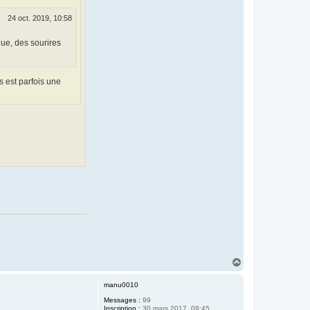
24 oct. 2019, 10:58
lue, des sourires
s est parfois une
H
a
u
manu0010
t
Messages :
99
Inscription :
30 mars 2017, 09:45