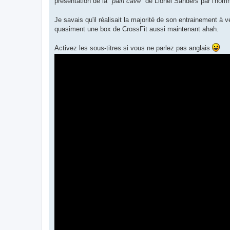
présentation de la
"pain cave"
de Lionel Sanders par l'ho
a
g
e
Je savais qu'il réalisait la majorité de son entrainement à vé
n
o
quasiment une box de CrossFit aussi maintenant ahah.
n
l
u
Activez les sous-titres si vous ne parlez pas anglais