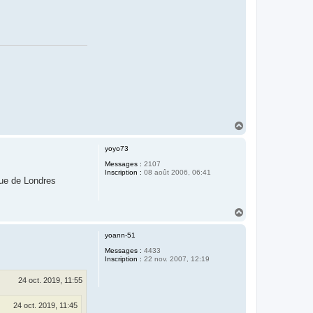
H
a
u
yoyo73
t
Messages :
2107
Inscription :
08 août 2006, 06:41
eue de Londres
H
a
u
yoann-51
t
Messages :
4433
Inscription :
22 nov. 2007, 12:19
24 oct. 2019, 11:55
24 oct. 2019, 11:45