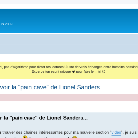
uis 2002!
ci, pas d'algorithme pour dicter tes lectures! Juste de vrais échanges entre humains passion
Excerce ton esprit critique 🧠 pour faire le ... tri 😉.
voir la "pain cave" de Lionel Sanders...
r la "pain cave" de Lionel Sanders...
 trouver des chaines intéressantes pour ma nouvelle section "
video
", je sui