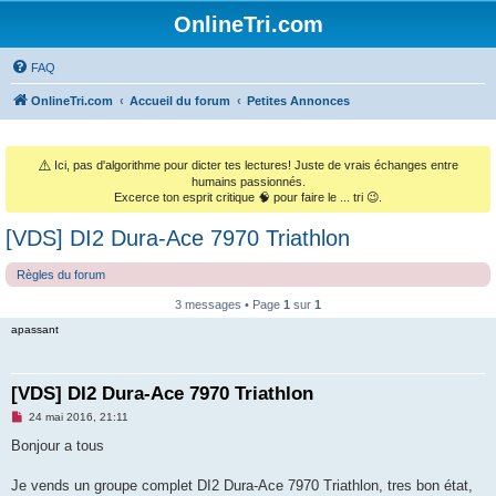
OnlineTri.com
FAQ
OnlineTri.com
Accueil du forum
Petites Annonces
⚠️
Ici, pas d'algorithme pour dicter tes lectures! Juste de vrais échanges entre
humains passionnés.
Excerce ton esprit critique 🧠 pour faire le ... tri 😉.
[VDS] DI2 Dura-Ace 7970 Triathlon
Règles du forum
3 messages • Page
1
sur
1
apassant
[VDS] DI2 Dura-Ace 7970 Triathlon
M
24 mai 2016, 21:11
e
s
Bonjour a tous
s
a
g
Je vends un groupe complet DI2 Dura-Ace 7970 Triathlon, tres bon état,
e