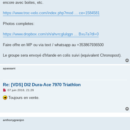
encore avec boites, etc.
n
o
n
https://www.troc-velo.com/index.php?mod ... ce=1584581
l
u
Photos completes:
https://www.dropbox.com/sh/ahvrcglulqgn ... Bxu7a?dl=0
Faire offre en MP ou via text / whatsapp au +353867936500
Le groupe sera envoyé d'Irlande en colis suivi (equivalent Chronopost).
apassant
Re: [VDS] DI2 Dura-Ace 7970 Triathlon
M
07 juin 2016, 21:26
e
s
Toujours en vente.
s
a
g
e
n
o
anthonygranjon
n
l
u