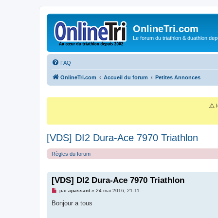
OnlineTri.com
Le forum du triathlon & duathlon dep
FAQ
OnlineTri.com
Accueil du forum
Petites Annonces
⚠️
I
[VDS] DI2 Dura-Ace 7970 Triathlon
Règles du forum
[VDS] DI2 Dura-Ace 7970 Triathlon
M
par
apassant
»
24 mai 2016, 21:11
e
s
Bonjour a tous
s
a