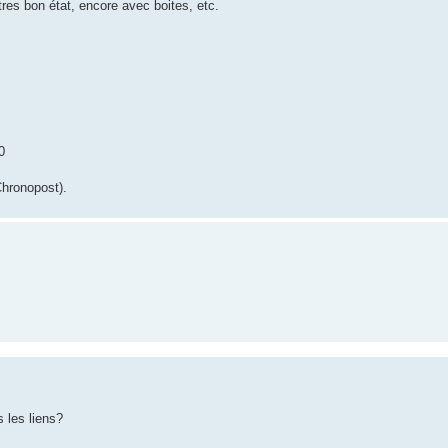
res bon état, encore avec boites, etc.
0
Chronopost).
s les liens?