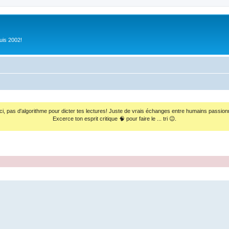
uis 2002!
ci, pas d'algorithme pour dicter tes lectures! Juste de vrais échanges entre humains passion
Excerce ton esprit critique 🧠 pour faire le ... tri 😉.