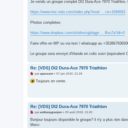
g
Je vends un groupe complet DI2 Dura-Ace 7970 Triathlon, t
e
n
o
https://www.troc-velo.com/index.php?mod ... ce=1584581
n
l
u
Photos completes:
https://www.dropbox.com/sh/ahvrcglulqgn ... Bxu7a?dl=0
Faire offre en MP ou via text / whatsapp au +35386793650
Le groupe sera envoyé d'Irlande en colis suivi (equivalent 
Re: [VDS] DI2 Dura-Ace 7970 Triathlon
M
par
apassant
»
07 juin 2016, 21:26
e
s
Toujours en vente.
s
a
g
e
n
o
n
Re: [VDS] DI2 Dura-Ace 7970 Triathlon
l
u
M
par
anthonygranjon
»
20 août 2016, 21:02
e
s
Bonjour toujours disponible le groupe? il n'y a plus rien dan
s
Merci
a