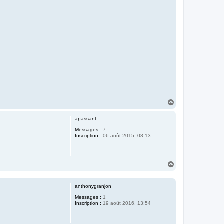
H
a
u
apassant
t
Messages :
7
Inscription :
06 août 2015, 08:13
H
a
u
t
anthonygranjon
Messages :
1
Inscription :
19 août 2016, 13:54