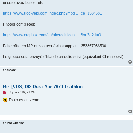
encore avec boites, etc.
n
o
n
https://www.troc-velo.com/index.php?mod ... ce=1584581
l
u
Photos completes:
https://www.dropbox.com/sh/ahvrcglulqgn ... Bxu7a?dl=0
Faire offre en MP ou via text / whatsapp au +353867936500
Le groupe sera envoyé d'Irlande en colis suivi (equivalent Chronopost).
apassant
Re: [VDS] DI2 Dura-Ace 7970 Triathlon
M
07 juin 2016, 21:26
e
s
Toujours en vente.
s
a
g
e
n
o
anthonygranjon
n
l
u