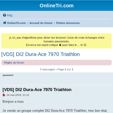
OnlineTri.com
FAQ
OnlineTri.com
Accueil du forum
Petites Annonces
⚠️
Ici, pas d'algorithme pour dicter tes lectures! Juste de vrais échanges entre
humains passionnés.
Excerce ton esprit critique 🧠 pour faire le ... tri 😉.
[VDS] DI2 Dura-Ace 7970 Triathlon
Règles du forum
3 messages • Page
1
sur
1
apassant
[VDS] DI2 Dura-Ace 7970 Triathlon
M
24 mai 2016, 21:11
e
s
Bonjour a tous
s
a
g
Je vends un groupe complet DI2 Dura-Ace 7970 Triathlon, tres bon état,
e